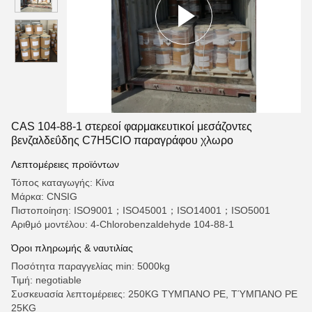
CAS 104-88-1 στερεοί φαρμακευτικοί μεσάζοντες
βενζαλδεΰδης C7H5ClO παραγράφου χλωρο
Λεπτομέρειες προϊόντων
Τόπος καταγωγής: Κίνα
Μάρκα: CNSIG
Πιστοποίηση: ISO9001；ISO45001；ISO14001；ISO5001
Αριθμό μοντέλου: 4-Chlorobenzaldehyde 104-88-1
Όροι πληρωμής & ναυτιλίας
Ποσότητα παραγγελίας min: 5000kg
Τιμή: negotiable
Συσκευασία λεπτομέρειες: 250KG ΤΥΜΠΑΝΟ PE, ΤΎΜΠΑΝΟ PE
25KG