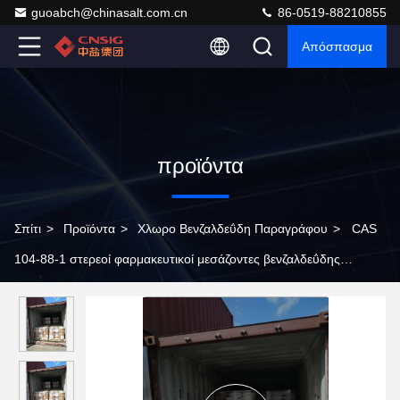
guoabch@chinasalt.com.cn
86-0519-88210855
Απόσπασμα
προϊόντα
Σπίτι
>
Προϊόντα
>
Χλωρο Βενζαλδεΰδη Παραγράφου
>
CAS
104-88-1 στερεοί φαρμακευτικοί μεσάζοντες βενζαλδεΰδης
C7H5ClO παραγράφου χλωρο