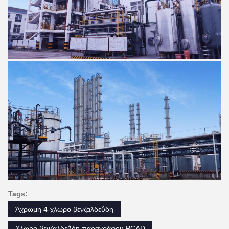
Tags:
Άχρωμη 4-χλωρο βενζαλδεΰδη
Χλωρο βενζαλδεΰδη παραγράφου PCAD