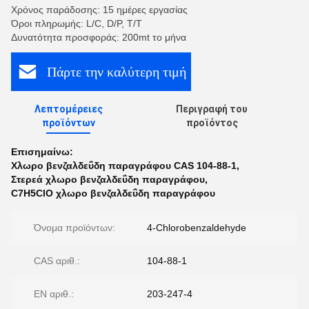
Χρόνος παράδοσης: 15 ημέρες εργασίας
Όροι πληρωμής: L/C, D/P, T/T
Δυνατότητα προσφοράς: 200mt το μήνα
Πάρτε την καλύτερη τιμή
Λεπτομέρειες
Περιγραφή του
προϊόντων
προϊόντος
Επισημαίνω:
Χλωρο βενζαλδεΰδη παραγράφου CAS 104-88-1
,
Στερεά χλωρο βενζαλδεΰδη παραγράφου
,
C7H5ClO χλωρο βενζαλδεΰδη παραγράφου
Όνομα προϊόντων:
4-Chlorobenzaldehyde
CAS αριθ.:
104-88-1
EN αριθ.:
203-247-4