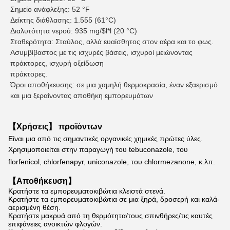
Σημείο ανάφλεξης: 52 °F
Δείκτης διάθλασης: 1.555 (61°C)
Διαλυτότητα νερού: 935 mg/$l*l (20 °C)
Σταθερότητα: Σταύλος, αλλά ευαίσθητος στον αέρα και το φως. 
Ασυμβίβαστος με τις ισχυρές βάσεις, ισχυροί μειώνοντας 
πράκτορες, ισχυρή οξείδωση
πράκτορες.
Όροι αποθήκευσης: σε μια χαμηλή θερμοκρασία, έναν εξαερισμό 
και μια ξεραίνοντας αποθήκη εμπορευμάτων
【Χρήσεις】 προϊόντων
Είναι μια από τις σημαντικές οργανικές χημικές πρώτες ύλες.
Χρησιμοποιείται στην παραγωγή του tebuconazole, του 
florfenicol, chlorfenapyr, uniconazole, του chlormezanone, κ.λπ.
【Αποθήκευση】
Κρατήστε τα εμπορευματοκιβώτια κλειστά στενά.
Κρατήστε τα εμπορευματοκιβώτια σε μια ξηρά, δροσερή και καλά-
αερισμένη θέση.
Κρατήστε μακρυά από τη θερμότητα/τους σπινθήρες/τις καυτές
επιφάνειες ανοικτών φλογών.