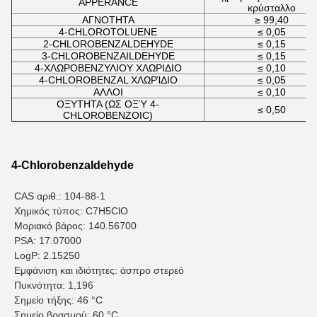
APPERANCE
κρύσταλλο
ΑΓΝΟΤΗΤΑ
≥ 99,40
4-CHLOROTOLUENE
≤ 0,05
2-CHLOROBENZALDEHYDE
≤ 0,15
3-CHLOROBENZAILDEHYDE
≤ 0,15
4-ΧΛΩΡΟΒΕΝΖΥΛΙΟΥ ΧΛΩΡΙΔΙΟ
≤ 0,10
4-CHLOROBENZAL ΧΛΩΡΊΔΙΟ
≤ 0,05
ΑΛΛΟΙ
≤ 0,10
ΟΞΥΤΗΤΑ (ΩΣ ΟΞΎ 4-
≤ 0,50
CHLOROBENZOIC)
4-Chlorobenzaldehyde
CAS αριθ.: 104-88-1
Χημικός τύπος: C7H5ClO
Μοριακό βάρος: 140.56700
PSA: 17.07000
LogP: 2.15250
Εμφάνιση και ιδιότητες: άσπρο στερεό
Πυκνότητα: 1,196
Σημείο τήξης: 46 °C
Σημείο βρασμού: 60 °C