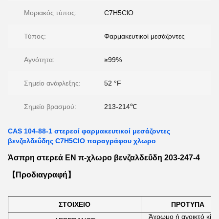
Μοριακός τύπος:
C7H5ClO
Τύπος:
Φαρμακευτικοί μεσάζοντες
Αγνότητα:
≥99%
Σημείο ανάφλεξης:
52 °F
Σημείο βρασμού:
213-214℃
CAS 104-88-1 στερεοί φαρμακευτικοί μεσάζοντες
βενζαλδεΰδης C7H5ClO παραγράφου χλωρο
Άσπρη στερεά EN π-χλωρο βενζαλδεΰδη 203-247-4
【Προδιαγραφή】
ΣΤΟΙΧΕΙΟ
ΠΡΟΤΥΠΑ
Άχρωμο ή ανοικτό κίτρ