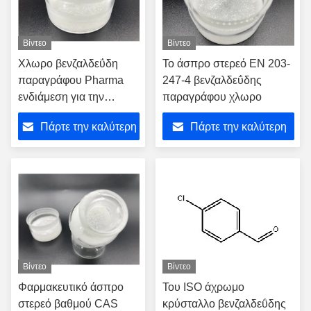
Βίντεο
Βίντεο
Χλωρο βενζαλδεΰδη
Το άσπρο στερεό EN 203-
παραγράφου Pharma
247-4 βενζαλδεΰδης
ενδιάμεση για την
παραγράφου χλωρο
παραγωγή ιατρικής
Πάρτε την καλύτερη
Πάρτε την καλύτερη
τιμή
τιμή
Βίντεο
Βίντεο
Φαρμακευτικό άσπρο
Του ISO άχρωμο
στερεό βαθμού CAS
κρύσταλλο βενζαλδεΰδης