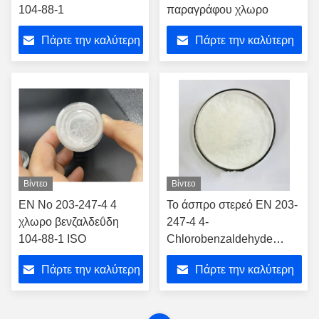
104-88-1
παραγράφου χλωρο
Πάρτε την καλύτερη
Πάρτε την καλύτερη
τιμή
τιμή
Βίντεο
Βίντεο
EN Νο 203-247-4 4
Το άσπρο στερεό EN 203-
χλωρο βενζαλδεΰδη
247-4 4-
104-88-1 ISO
Chlorobenzaldehyde
βενζαλδεΰδης
Πάρτε την καλύτερη
Πάρτε την καλύτερη
παραγράφου χλωρο
τιμή
τιμή