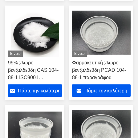
τιμή
τιμή
Βίντεο
Βίντεο
99% χλωρο
Φαρμακευτική χλωρο
βενζαλδεΰδη CAS 104-
βενζαλδεΰδη PCAD 104-
88-1 ISO9001
88-1 παραγράφου
παραγράφου αγνότητας
Πάρτε την καλύτερη
Πάρτε την καλύτερη
τιμή
τιμή