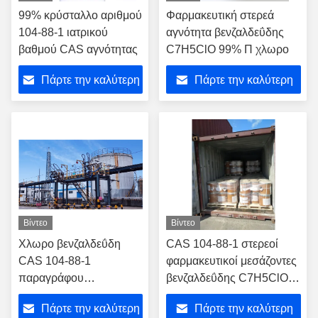
99% κρύσταλλο αριθμού
Φαρμακευτική στερεά
104-88-1 ιατρικού
αγνότητα βενζαλδεΰδης
βαθμού CAS αγνότητας
C7H5ClO 99% Π χλωρο
Πάρτε την καλύτερη
Πάρτε την καλύτερη
τιμή
τιμή
Βίντεο
Βίντεο
Χλωρο βενζαλδεΰδη
CAS 104-88-1 στερεοί
CAS 104-88-1
φαρμακευτικοί μεσάζοντες
παραγράφου
βενζαλδεΰδης C7H5ClO
φυτοφαρμάκων
παραγράφου χλωρο
Πάρτε την καλύτερη
Πάρτε την καλύτερη
ενδιάμεση