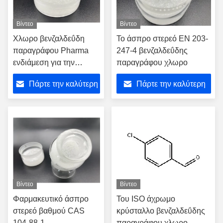
Βίντεο
Βίντεο
Χλωρο βενζαλδεΰδη
Το άσπρο στερεό EN 203-
παραγράφου Pharma
247-4 βενζαλδεΰδης
ενδιάμεση για την
παραγράφου χλωρο
παραγωγή ιατρικής
Πάρτε την καλύτερη
Πάρτε την καλύτερη
τιμή
τιμή
Βίντεο
Βίντεο
Φαρμακευτικό άσπρο
Του ISO άχρωμο
στερεό βαθμού CAS
κρύσταλλο βενζαλδεΰδης
104-88-1
παραγράφου χλωρο