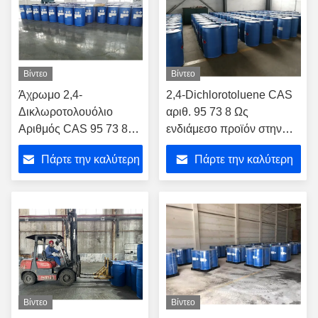
Βίντεο
Βίντεο
Άχρωμο 2,4-
2,4-Dichlorotoluene CAS
Δικλωροτολουόλιο
αριθ. 95 73 8 Ως
Αριθμός CAS 95 73 8
ενδιάμεσο προϊόν στην
ως ενδιάμεσο στην
παραγωγή χρωστικών και
Πάρτε την καλύτερη
Πάρτε την καλύτερη
σύνθεση ζιζανιοκτόνων
χρωστικών
τιμή
τιμή
Βίντεο
Βίντεο