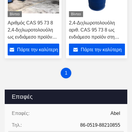
Βίντεο
Βίντεο
Αριθμός CAS 95 73 8
2,4-Διχλωροτολουόλη
2,4-διχλωροτολουόλη
αριθ. CAS 95 73 8 ως
ως ενδιάμεσο προϊόν
ενδιάμεσο προϊόν στη
στην παραγωγή
φαρμακευτική παραγωγή
Πάρτε την καλύτερη
Πάρτε την καλύτερη
πολυμερών
για τη σύνθεση διαφόρων
φαρμάκων
τιμή
τιμή
1
Επαφές
Επαφές:
Abel
Τηλ.:
86-0519-88210855