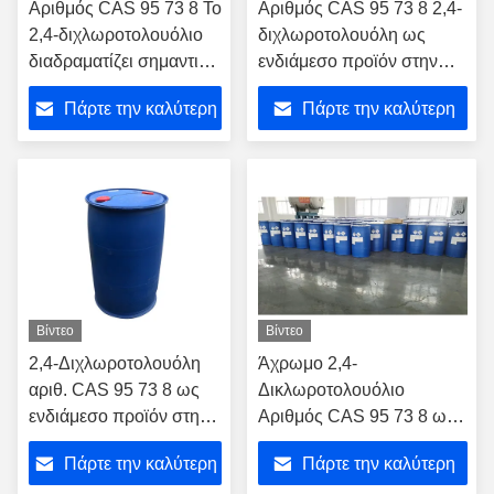
Αριθμός CAS 95 73 8 Το
Αριθμός CAS 95 73 8 2,4-
2,4-διχλωροτολουόλιο
διχλωροτολουόλη ως
διαδραματίζει σημαντικό
ενδιάμεσο προϊόν στην
ρόλο στη χημική
παραγωγή πολυμερών
Πάρτε την καλύτερη
Πάρτε την καλύτερη
σύνθεση
τιμή
τιμή
Βίντεο
Βίντεο
2,4-Διχλωροτολουόλη
Άχρωμο 2,4-
αριθ. CAS 95 73 8 ως
Δικλωροτολουόλιο
ενδιάμεσο προϊόν στη
Αριθμός CAS 95 73 8 ως
φαρμακευτική
ενδιάμεσο στην σύνθεση
Πάρτε την καλύτερη
Πάρτε την καλύτερη
παραγωγή για τη
ζιζανιοκτόνων