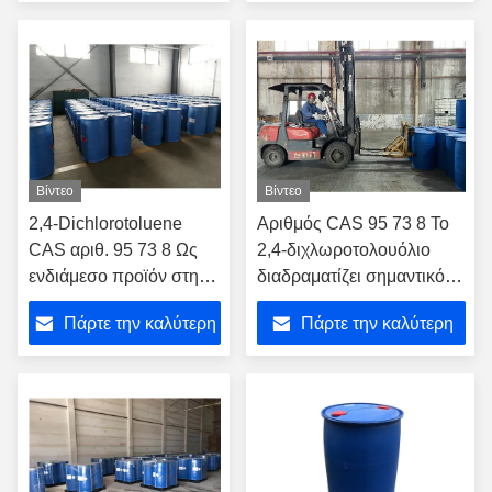
σύνθεση διαφόρων
τιμή
τιμή
φαρμάκων
Βίντεο
Βίντεο
2,4-Dichlorotoluene
Αριθμός CAS 95 73 8 Το
CAS αριθ. 95 73 8 Ως
2,4-διχλωροτολουόλιο
ενδιάμεσο προϊόν στην
διαδραματίζει σημαντικό
παραγωγή χρωστικών
ρόλο στη χημική σύνθεση
Πάρτε την καλύτερη
Πάρτε την καλύτερη
και χρωστικών
τιμή
τιμή