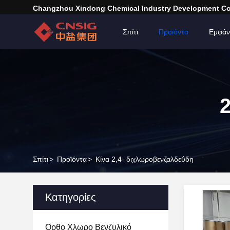
Changzhou Xindong Chemical Industry Development Co.
Σπίτι
Προϊόντα
Εμφάν
Σπίτι
>
Προϊόντα
>
Κίνα 2,4- διχλωροβενζαλδεΰδη
Κατηγορίες
Ορθο Χλωρο Βενζυλικό