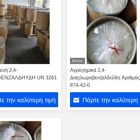
Βίντεο
ευή 2,4-
Αγροχημικά 2,4-
ΒΕΝΖΑΛΔΗΥΔΗ UN 3261
Διαχλωροβενζαλδεΰδη Αριθμό
874-42-0
ε την καλύτερη τιμή
Πάρτε την καλύτερη 