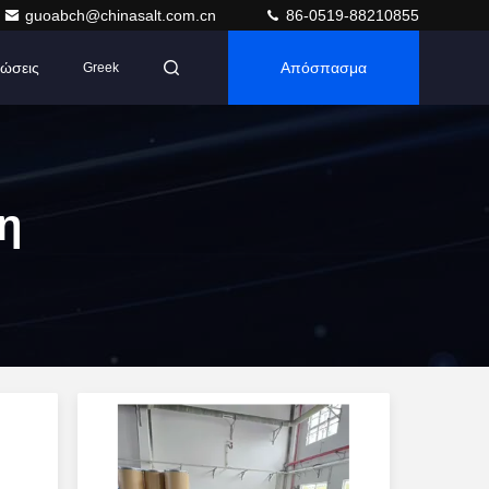
guoabch@chinasalt.com.cn
86-0519-88210855
ώσεις
Απόσπασμα
Greek
η