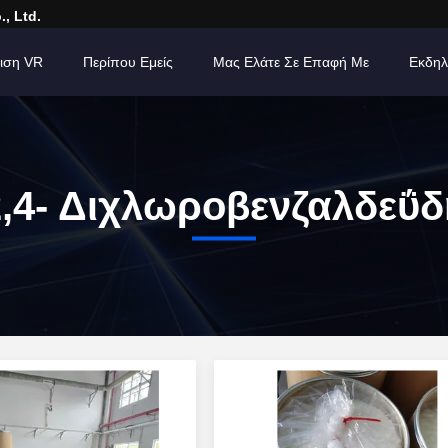
, Ltd.
ιση VR
Περίπου Εμείς
Μας Ελάτε Σε Επαφή Με
Εκδηλ
2,4- Διχλωροβενζαλδεΰδ