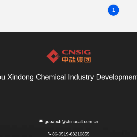
1
u Xindong Chemical Industry Development 
guoabch@chinasalt.com.cn
86-0519-88210855