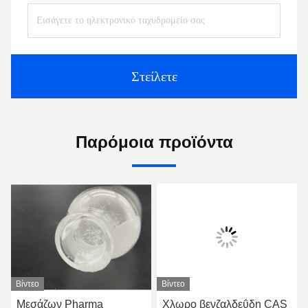
Στείλετε
Παρόμοια προϊόντα
Βίντεο
Βίντεο
Μεσάζων Pharma
Χλωρο βενζαλδεΰδη CAS