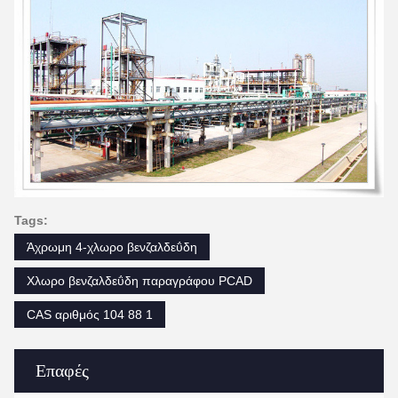
Tags:
Άχρωμη 4-χλωρο βενζαλδεΰδη
Χλωρο βενζαλδεΰδη παραγράφου PCAD
CAS αριθμός 104 88 1
Επαφές