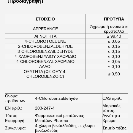
【Προδιαγραφή】
ΣΤΟΙΧΕΙΟ
ΠΡΟΤΥΠΑ
Άχρωμο ή ανοικτό κίτρ
APPERANCE
κρύσταλλο
ΑΓΝΟΤΗΤΑ
≥ 99,40
4-CHLOROTOLUENE
≤ 0,05
2-CHLOROBENZALDEHYDE
≤ 0,15
3-CHLOROBENZAILDEHYDE
≤ 0,15
4-ΧΛΩΡΟΒΕΝΖΥΛΙΟΥ ΧΛΩΡΙΔΙΟ
≤ 0,10
4-CHLOROBENZAL ΧΛΩΡΊΔΙΟ
≤ 0,05
ΑΛΛΟΙ
≤ 0,10
ΟΞΥΤΗΤΑ (ΩΣ ΟΞΎ 4-
≤ 0,50
CHLOROBENZOIC)
Όνομα
4-Chlorobenzaldehyde
CAS αριθ.:
1
προϊόντων:
Μοριακός
EN αριθ.:
203-247-4
C
τύπος:
Τύπος:
Φαρμακευτικοί μεσάζοντες
Αγνότητα:
≥
Εφαρμογή:
Μεσάζων Pharma
Χρώμα:
Ά
4-χλωρο βενζαλδεΰδη, π-χλωρο
Συνώνυμα:
Σημείο τήξης:
4
βενζαλδεΰδη