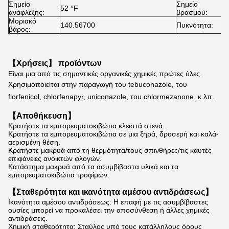
Σημείο
Σημείο
52 °F
2
ανάφλεξης:
βρασμού:
Μοριακό
140.56700
Πυκνότητα:
1
βάρος:
【Χρήσεις】 προϊόντων
Είναι μια από τις σημαντικές οργανικές χημικές πρώτες ύλες.
Χρησιμοποιείται στην παραγωγή του tebuconazole, του 
florfenicol, chlorfenapyr, uniconazole, του chlormezanone, κ.λπ.
【Αποθήκευση】
Κρατήστε τα εμπορευματοκιβώτια κλειστά στενά.
Κρατήστε τα εμπορευματοκιβώτια σε μια ξηρά, δροσερή και καλά-
αερισμένη θέση.
Κρατήστε μακρυά από τη θερμότητα/τους σπινθήρες/τις καυτές
επιφάνειες ανοικτών φλογών.
Κατάστημα μακρυά από τα ασυμβίβαστα υλικά και τα
εμπορευματοκιβώτια τροφίμων.
【Σταθερότητα και ικανότητα αμέσου αντιδράσεως】
Ικανότητα αμέσου αντιδράσεως: Η επαφή με τις ασυμβίβαστες
ουσίες μπορεί να προκαλέσει την αποσύνθεση ή άλλες χημικές
αντιδράσεις.
Χημική σταθερότητα: Σταύλος υπό τους κατάλληλους όρους