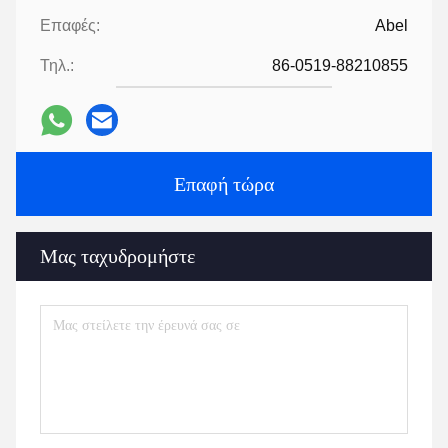
Επαφές:
Abel
Τηλ.:
86-0519-88210855
Επαφή τώρα
Μας ταχυδρομήστε