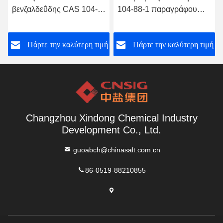
βενζαλδεΰδης CAS 104-
104-88-1 παραγράφου
88-1 π-χλωρο
φυτοφαρμάκων ενδιάμεση
ή
Πάρτε την καλύτερη τιμή
Πάρτε την καλύτερη τιμή
Changzhou Xindong Chemical Industry
Development Co., Ltd.
guoabch@chinasalt.com.cn
86-0519-88210855