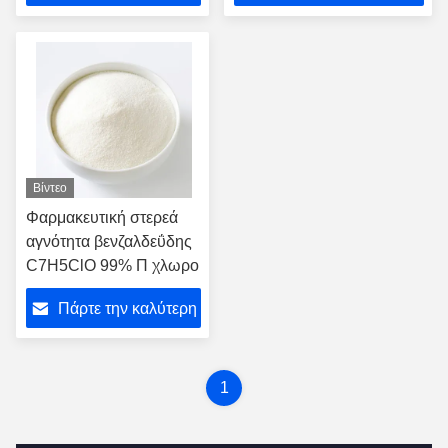
τιμή
τιμή
Βίντεο
Φαρμακευτική στερεά
αγνότητα βενζαλδεΰδης
C7H5ClO 99% Π χλωρο
Πάρτε την καλύτερη
τιμή
1