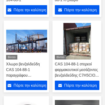
Πάρτε την καλύτερη
Πάρτε την καλύτερη
τιμή
τιμή
Βίντεο
Βίντεο
Χλωρο βενζαλδεΰδη
CAS 104-88-1 στερεοί
CAS 104-88-1
φαρμακευτικοί μεσάζοντες
παραγράφου
βενζαλδεΰδης C7H5ClO
φυτοφαρμάκων
παραγράφου χλωρο
Πάρτε την καλύτερη
Πάρτε την καλύτερη
ενδιάμεση
τιμή
τιμή