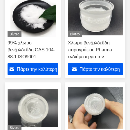
Βίντεο
Βίντεο
99% χλωρο
Χλωρο βενζαλδεΰδη
βενζαλδεΰδη CAS 104-
παραγράφου Pharma
88-1 ISO9001
ενδιάμεση για την
παραγράφου αγνότητας
παραγωγή ιατρικής
Πάρτε την καλύτερη
Πάρτε την καλύτερη
τιμή
τιμή
Βίντεο