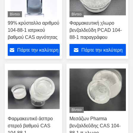
Βίντεο
Βίντεο
99% κρύσταλλο αριθμού
Φαρμακευτική χλωρο
104-88-1 ιατρικού
βενζαλδεΰδη PCAD 104-
βαθμού CAS αγνότητας
88-1 παραγράφου
Πάρτε την καλύτερη
Πάρτε την καλύτερη
τιμή
τιμή
Βίντεο
Φαρμακευτικό άσπρο
Μεσάζων Pharma
στερεό βαθμού CAS
βενζαλδεΰδης CAS 104-
104-88-1
88-1 π-χλωρο