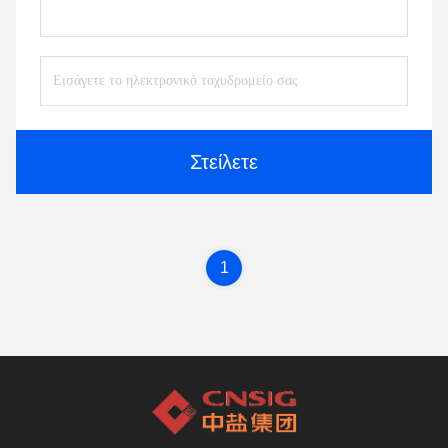
Στείλετε
1