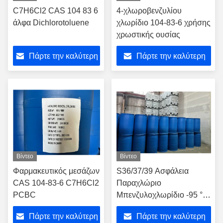
C7H6Cl2 CAS 104 83 6
4-χλωροβενζυλίου
άλφα Dichlorotoluene
χλωρίδιο 104-83-6 χρήσης
χρωστικής ουσίας
Πάρτε την καλύτερη
Πάρτε την καλύτερη
τιμή
τιμή
Βίντεο
Βίντεο
Φαρμακευτικός μεσάζων
S36/37/39 Ασφάλεια
CAS 104-83-6 C7H6Cl2
Παραχλώριο
PCBC
Μπενζυλοχλωρίδιο -95 °C
Σημείο τήξης Αριθμός
Πάρτε την καλύτερη
Πάρτε την καλύτερη
CAS 104-83-6