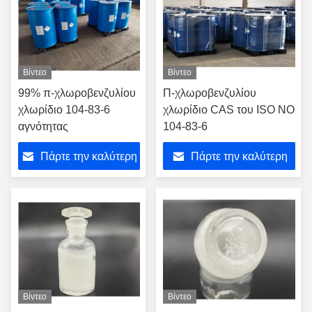
Βίντεο
Βίντεο
99% π-χλωροβενζυλίου
Π-χλωροβενζυλίου
χλωρίδιο 104-83-6
χλωρίδιο CAS του ISO ΝΟ
αγνότητας
104-83-6
Πάρτε την καλύτερη
Πάρτε την καλύτερη
τιμή
τιμή
Βίντεο
Βίντεο