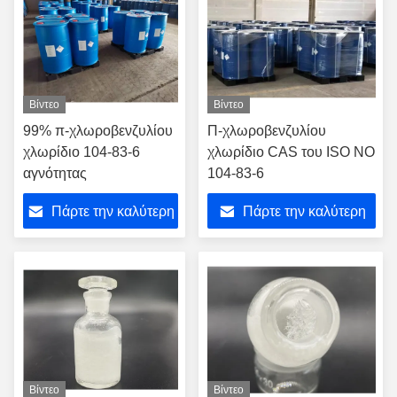
Βίντεο
Βίντεο
99% π-χλωροβενζυλίου
Π-χλωροβενζυλίου
χλωρίδιο 104-83-6
χλωρίδιο CAS του ISO ΝΟ
αγνότητας
104-83-6
Πάρτε την καλύτερη
Πάρτε την καλύτερη
τιμή
τιμή
Βίντεο
Βίντεο