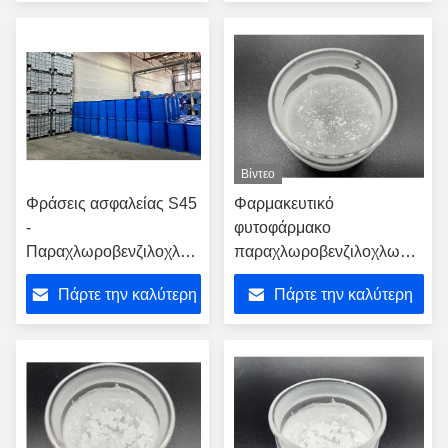
τιμή
τιμή
Βίντεο
Φράσεις ασφαλείας S45
Φαρμακευτικό
-
φυτοφάρμακο
Παραχλωροβενζιλοχλωριούχο
παραχλωροβενζιλοχλωρίδιο
με σημείο τήξης -95 °C
ISO5001
Πάρτε την καλύτερη
Πάρτε την καλύτερη
τιμή
τιμή