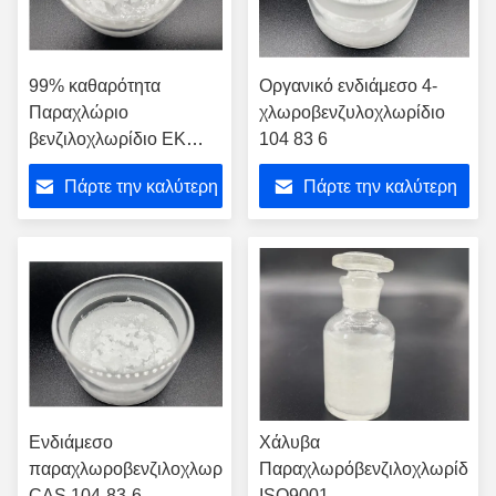
99% καθαρότητα
Οργανικό ενδιάμεσο 4-
Παραχλώριο
χλωροβενζυλοχλωρίδιο
βενζιλοχλωρίδιο ΕΚ
104 83 6
203-242-7
Πάρτε την καλύτερη
Πάρτε την καλύτερη
τιμή
τιμή
Ενδιάμεσο
Χάλυβα
παραχλωροβενζιλοχλωρίδιο
Παραχλωρόβενζιλοχλωρίδιο
CAS 104-83-6
ISO9001