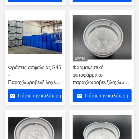
τιμή
τιμή
Βίντεο
Φράσεις ασφαλείας S45
Φαρμακευτικό
-
φυτοφάρμακο
Παραχλωροβενζιλοχλωριούχο
παραχλωροβενζιλοχλωρίδιο
με σημείο τήξης -95 °C
ISO5001
Πάρτε την καλύτερη
Πάρτε την καλύτερη
τιμή
τιμή