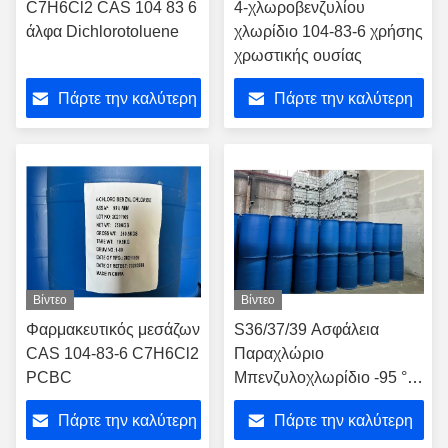
C7H6Cl2 CAS 104 83 6
4-χλωροβενζυλίου
άλφα Dichlorotoluene
χλωρίδιο 104-83-6 χρήσης
χρωστικής ουσίας
Πάρτε την καλύτερη
Πάρτε την καλύτερη
τιμή
τιμή
Βίντεο
Βίντεο
Φαρμακευτικός μεσάζων
S36/37/39 Ασφάλεια
CAS 104-83-6 C7H6Cl2
Παραχλώριο
PCBC
Μπενζυλοχλωρίδιο -95 °C
Σημείο τήξης Αριθμός
Πάρτε την καλύτερη
Πάρτε την καλύτερη
CAS 104-83-6