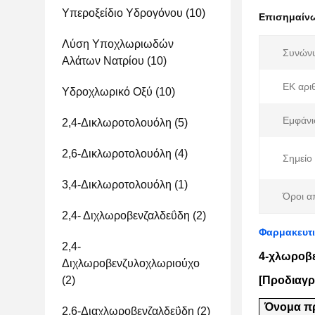
Υπεροξείδιο Υδρογόνου
(10)
Επισημαίν
Λύση Υποχλωριωδών
Συνών
Αλάτων Νατρίου
(10)
ΕΚ αριθ
Υδροχλωρικό Οξύ
(10)
Εμφάνι
2,4-Δικλωροτολουόλη
(5)
2,6-Δικλωροτολουόλη
(4)
Σημείο
3,4-Δικλωροτολουόλη
(1)
Όροι α
2,4- Διχλωροβενζαλδεΰδη
(2)
Φαρμακευτι
2,4-
4-χλωροβε
Διχλωροβενζυλοχλωριούχο
(2)
[Προδιαγ
Όνομα π
2,6-Διαχλωροβενζαλδεΰδη
(2)