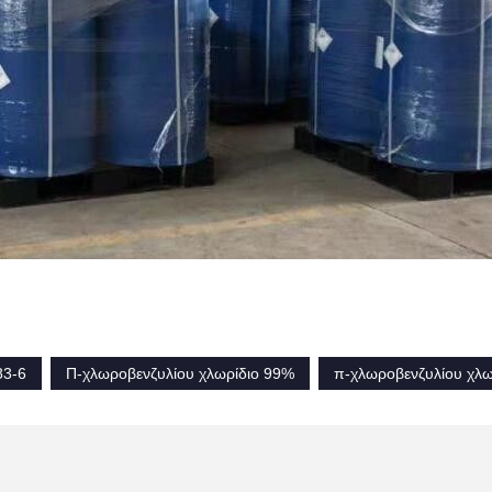
83-6
Π-χλωροβενζυλίου χλωρίδιο 99%
π-χλωροβενζυλίου χλω