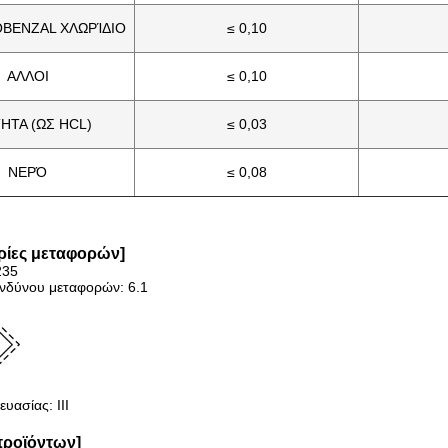
BENZAL ΧΛΩΡΊΔΙΟ
≤ 0,10
ΑΛΛΟΙ
≤ 0,10
ΗΤΑ (ΩΣ HCL)
≤ 0,03
ΝΕΡΌ
≤ 0,08
ρίες μεταφορών]
235
ινδύνου μεταφορών: 6.1
υασίας: ΙΙΙ
προϊόντων]