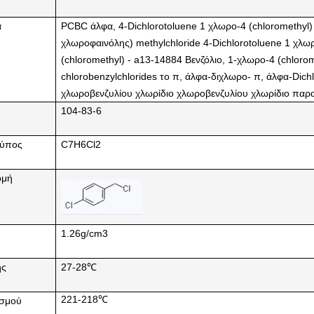
α
PCBC άλφα, 4-Dichlorotoluene 1 χλωρο-4 (chloromethyl) -
χλωροφαινόλης) methylchloride 4-Dichlorotoluene 1 χλω
(chloromethyl) - a13-14884 Βενζόλιο, 1-χλωρο-4 (chlorom
chlorobenzylchlorides το π, άλφα-διχλωρο- π, άλφα-Dich
χλωροβενζυλίου χλωρίδιο χλωροβενζυλίου χλωρίδιο πα
104-83-6
τύπος
C7H6Cl2
ομή
1.26g/cm3
ης
27-28℃
221-218℃
ασμού