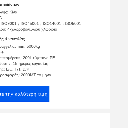
 προϊόντων
γής: Κίνα
G
η: ISO9001；ISO45001；ISO14001；ISO5001
λου: 4-χλωροβενζυλίου χλωρίδιο
ς & ναυτιλίας
αγγελίας min: 5000kg
ble
επτομέρειες: 200L τύμπανο PE
οσης: 15 ημέρες εργασίας
ς: L/C, T/T, D/P
προσφοράς: 2000MT το μήνα
ε την καλύτερη τιμή