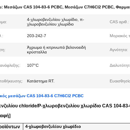
ω:
Μεσάζων CAS 104-83-6 PCBC
,
Μεσάζων C7H6Cl2 PCBC
,
Φαρμακ
4-χλωροβενζυλίου χλωρίδιο, π-
υμα:
CAS αριθ.:
χλωροβενζυλίου χλωρίδιο
.:
203-242-7
Μοριακός 
Άχρωμα ή κιτρινωπά βελονοειδή
ση:
Αγνότητα:
κρύσταλλα
 ανάφλεξης:
107°C
Διαλυτότητ
ποθήκευσης:
Κατάστημα RT.
Ευαισθησία
κός μεσάζων CAS 104-83-6 C7H6Cl2 PCBC
νζυλίου chloride/P-χλωροβενζυλίου χλωρίδιο CAS 104-83-
ραφή]
ροϊόντων
4-χλωροβενζυλίου χλωρίδιο