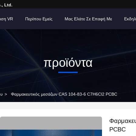
, Ltd.
ιση VR
Περίπου Εμείς
Μας Ελάτε Σε Επαφή Με
Εκδηλ
προϊόντα
ου
>
Φαρμακευτικός μεσάζων CAS 104-83-6 C7H6Cl2 PCBC
Φαρμακευ
PCBC