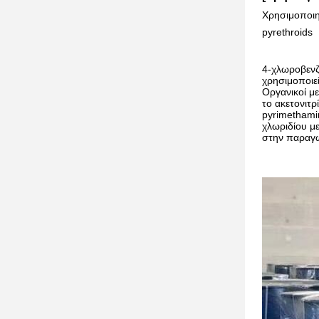
Χρησιμοποιη
pyrethroids 
4-χλωροβενζυ
χρησιμοποιε
Οργανικοί μ
το ακετονιτρ
pyrimethami
χλωριδίου με
στην παραγωγ