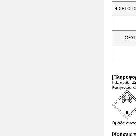
4-CHLORO
ΟΞΥΤ
[Πληροφο
Η.Ε αριθ.: 2
Κατηγορία κ
Ομάδα συσκε
[Χρήσεις 