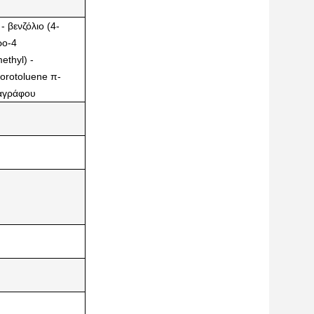
 βενζόλιο (4-
ρο-4
ethyl) -
lorotoluene π-
ραγράφου