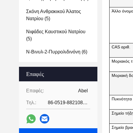
Άλλο όνομ
Σκόνη Ανθρακικού Άλατος
Νατρίου
(5)
Νιφάδες Καυστικού Νατρίου
(5)
CAS αριθ.
Ν-Βινυλ-2-Πυρρολιδινόνη
(6)
Μοριακός 
Επαφές
Μοριακή δ
Επαφές:
Abel
Πυκνότητα
Τηλ.:
86-0519-88210855
Σημείο τήξ
Σημείο βρ