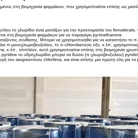
μένος στη βιομηχανία φαρμάκων, που χρησιμοποιείται επίσης ως μεσά
λίου το χλωρίδιο είναι μεσάζων για την προετοιμασία του fenvalerate, va
ίται στη βιομηχανία φαρμάκων για να παραγάγει pyrimethamine.
εσάζοντες σύνθεσης. Μπορεί να χρησιμοποιηθεί για να καταστήσει το 
ίλιο π-μονοχλωροβενζολίου, το π-chlorobenzoic οξύ, κ.λπ. χρησιμοποι
ne, κ.λπ., επιπλέον, αυτό χρησιμοποιείται επίσης στη βιομηχανία χρ
 pyridine το υδροχλωρίδιο μπορεί να δώσει (π-χλωροβενζυλίου) pyridine
ή του ακαριοκτόνου chlorfena, και είναι επίσης μια πρώτη ύλη για τα 