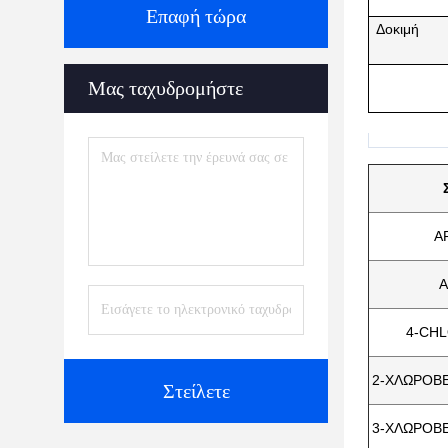
Επαφή τώρα
Δοκιμή
Μας ταχυδρομήστε
A
Α
4-CH
2-ΧΛΩΡΟΒΕ
Στείλετε
3-ΧΛΩΡΟΒΕ