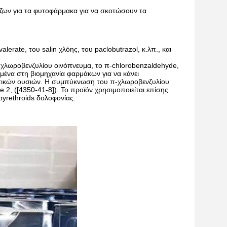
ζων για τα φυτοφάρμακα για να σκοτώσουν τα 
lerate, του salin χλόης, του paclobutrazol, κ.λπ., και
π-χλωροβενζυλίου οινόπνευμα, το π-chlorobenzaldehyde,
ημένα στη βιομηχανία φαρμάκων για να κάνει
ωστικών ουσιών. Η συμπύκνωση του π-χλωροβενζυλίου
 2, ([4350-41-8]). Το προϊόν χρησιμοποιείται επίσης
pyrethroids δολοφονίας.