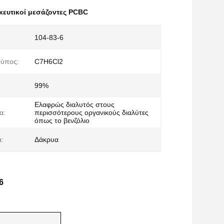
ευτικοί μεσάζοντες PCBC
104-83-6
τύπος:
C7H6Cl2
99%
Ελαφρώς διαλυτός στους
α:
περισσότερους οργανικούς διαλύτες
όπως το βενζόλιο
:
Δάκρυα
6