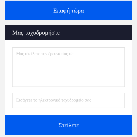
Επαφή τώρα
Μας ταχυδρομήστε
Στείλετε