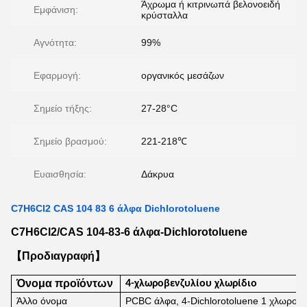
Άχρωμα ή κιτρινωπά βελονοειδή
Εμφάνιση:
κρύσταλλα
Αγνότητα:
99%
Εφαρμογή:
οργανικός μεσάζων
Σημείο τήξης:
27-28°C
Σημείο βρασμού:
221-218℃
Ευαισθησία:
Δάκρυα
C7H6Cl2 CAS 104 83 6 άλφα Dichlorotoluene
C7H6Cl2/CAS 104-83-6 άλφα-Dichlorotoluene
【Προδιαγραφή】
Όνομα προϊόντων
4-χλωροβενζυλίου χλωρίδιο
Άλλο όνομα
PCBC άλφα, 4-Dichlorotoluene 1 χλωρο-4 (