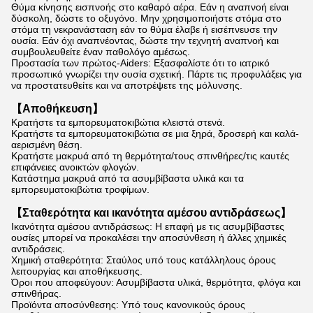
Θύμα
κίνησης εισπνοής στο καθαρό αέρα. Εάν η αναπνοή είναι
δύσκολη, δώστε το οξυγόνο. Μην χρησιμοποιήστε στόμα στο
στόμα τη νεκρανάσταση εάν το θύμα έλαβε ή εισέπνευσε την
ουσία. Εάν όχι αναπνέοντας, δώστε την τεχνητή αναπνοή και
συμβουλευθείτε έναν παθολόγο αμέσως.
Προστασία των πρώτος-Aiders: Εξασφαλίστε ότι το ιατρικό
προσωπικό γνωρίζει την ουσία σχετική. Πάρτε τις προφυλάξεις για
να προστατευθείτε και να αποτρέψετε της μόλυνσης.
【Αποθήκευση】
Κρατήστε τα εμπορευματοκιβώτια κλειστά στενά.
Κρατήστε τα εμπορευματοκιβώτια σε μια ξηρά, δροσερή και καλά-
αερισμένη θέση.
Κρατήστε μακρυά από τη θερμότητα/τους σπινθήρες/τις καυτές
επιφάνειες ανοικτών φλογών.
Κατάστημα μακρυά από τα ασυμβίβαστα υλικά και τα
εμπορευματοκιβώτια τροφίμων.
【Σταθερότητα και ικανότητα αμέσου αντιδράσεως】
Ικανότητα αμέσου αντιδράσεως: Η επαφή με τις ασυμβίβαστες
ουσίες μπορεί να προκαλέσει την αποσύνθεση ή άλλες χημικές
αντιδράσεις.
Χημική σταθερότητα: Σταύλος υπό τους κατάλληλους όρους
λειτουργίας και αποθήκευσης.
Όροι που αποφεύγουν: Ασυμβίβαστα υλικά, θερμότητα, φλόγα και
σπινθήρας.
Προϊόντα αποσύνθεσης: Υπό τους κανονικούς όρους