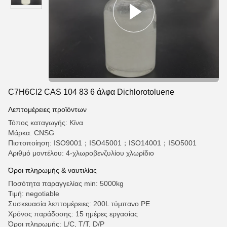
C7H6Cl2 CAS 104 83 6 άλφα Dichlorotoluene
Λεπτομέρειες προϊόντων
Τόπος καταγωγής: Κίνα
Μάρκα: CNSG
Πιστοποίηση: ISO9001；ISO45001；ISO14001；ISO5001
Αριθμό μοντέλου: 4-χλωροβενζυλίου χλωρίδιο
Όροι πληρωμής & ναυτιλίας
Ποσότητα παραγγελίας min: 5000kg
Τιμή: negotiable
Συσκευασία λεπτομέρειες: 200L τύμπανο PE
Χρόνος παράδοσης: 15 ημέρες εργασίας
Όροι πληρωμής: L/C, T/T, D/P