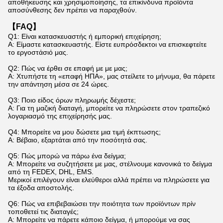
αποθήκευσης και χρησιμοποίησης, τα επικίνδυνα προϊόντα
αποσύνθεσης δεν πρέπει να παραχθούν.
【
FAQ
】
Q1: Είναι κατασκευαστής ή εμπορική επιχείρηση;
Α: Είμαστε κατασκευαστής. Είστε ευπρόσδεκτοι να επισκεφτείτε
το εργοστάσιό μας.
Q2: Πώς να έρθει σε επαφή με με μας;
Α: Χτυπήστε τη «επαφή ΗΠΑ», μας στείλετε το μήνυμα, θα πάρετε
την απάντηση μέσα σε 24 ώρες.
Q3: Ποιο είδος όρων πληρωμής δέχεστε;
Α:
Για τη μαζική διαταγή, μπορείτε να πληρώσετε στον τραπεζικό
λογαριασμό της επιχείρησής μας.
Q4: Μπορείτε να μου δώσετε μια τιμή έκπτωσης;
Α: Βέβαιο, εξαρτάται από την ποσότητά σας.
Q5: Πώς μπορώ να πάρω ένα δείγμα;
Α: Μπορείτε να συζητήσετε με μας, στέλνουμε κανονικά το δείγμα
από τη FEDEX, DHL, EMS.
Μερικοί επιλέγουν είναι ελεύθεροι αλλά πρέπει να πληρώσετε για
τα έξοδα αποστολής.
Q6: Πώς να επιβεβαιώσει την ποιότητα των προϊόντων πρίν
τοποθετεί τις διαταγές;
Α: Μπορείτε να πάρετε κάποιο δείγμα, ή μπορούμε να σας