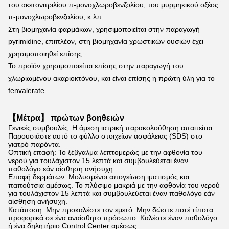
του ακετονιτριλίου π-μονοχλωροβενζολίου, του μυρμηκικού οξέος 
π-μονοχλωροβενζολίου, κ.λπ.
Στη βιομηχανία φαρμάκων, χρησιμοποιείται στην παραγωγή 
pyrimidine, επιπλέον, στη βιομηχανία χρωστικών ουσιών έχει 
χρησιμοποιηθεί επίσης.
Το προϊόν χρησιμοποιείται επίσης στην παραγωγή του 
χλωριωμένου ακαριοκτόνου, και είναι επίσης η πρώτη ύλη για το 
fenvalerate.
【Μέτρα】 πρώτων βοηθειών
Γενικές συμβουλές: Η άμεση ιατρική παρακολούθηση απαιτείται.
Παρουσιάστε αυτό το φύλλο στοιχείων ασφάλειας (SDS) στο
γιατρό παρόντα.
Οπτική επαφή: Το ξέβγαλμα λεπτομερώς με την αφθονία του
νερού για τουλάχιστον 15 λεπτά και συμβουλεύεται έναν
παθολόγο εάν αίσθηση ανήσυχη.
Επαφή δερμάτων: Μολυσμένοι απογείωση ιματισμός και
παπούτσια αμέσως. Το πλύσιμο μακριά με την αφθονία του νερού
για τουλάχιστον 15 λεπτά και συμβουλεύεται έναν παθολόγο εάν
αίσθηση ανήσυχη.
Κατάποση: Μην προκαλέστε τον εμετό. Μην δώστε ποτέ τίποτα
προφορικά σε ένα αναίσθητο πρόσωπο. Καλέστε έναν παθολόγο
ή ένα δηλητήριο Control Center αμέσως.