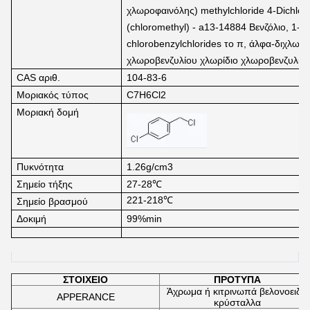
χλωροφαινόλης) methylchloride 4-Dichlor
(chloromethyl) - a13-14884 Βενζόλιο, 1-χ
chlorobenzylchlorides το π, άλφα-διχλωρο
χλωροβενζυλίου χλωρίδιο χλωροβενζυλίο
CAS αριθ.
104-83-6
Μοριακός τύπος
C7H6Cl2
Μοριακή δομή
Πυκνότητα
1.26g/cm3
Σημείο τήξης
27-28℃
221-218℃
Σημείο βρασμού
Δοκιμή
99%min
ΣΤΟΙΧΕΙΟ
ΠΡΟΤΥΠΑ
Άχρωμα ή κιτρινωπά βελονοειδή
APPERANCE
κρύσταλλα