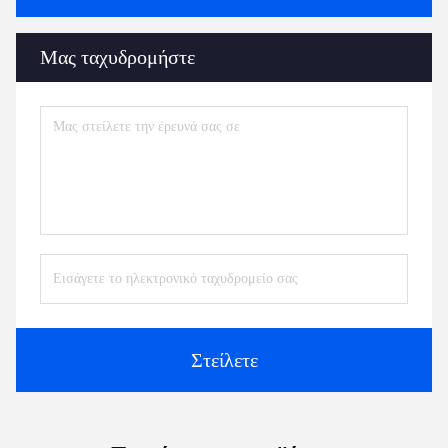
Μας ταχυδρομήστε
Στείλετε