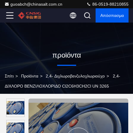
guoabch@chinasalt.com.cn
86-0519-88210855
Απόσπασμα
προϊόντα
Σπίτι
>
Προϊόντα
>
2,4- Διχλωροβενζυλοχλωριούχο
>
2,4-
ΔΙΧΛΟΡΟ ΒΕΝΖΙΛΟΧΛΟΡΙΔΟ Cl2C6H3CH2Cl UN 3265