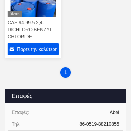
Βίντεο
CAS 94-99-5 2,4-
DICHLORO BENZYL
CHLORIDE
Cl2C6H3CH2Cl
Πάρτε την καλύτερη
τιμή
1
Επαφές
Επαφές:
Abel
Τηλ.:
86-0519-88210855