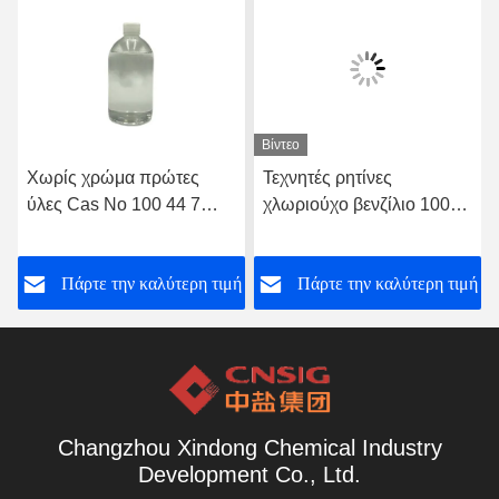
Βίντεο
Χωρίς χρώμα πρώτες
Τεχνητές ρητίνες
ύλες Cas No 100 44 7
χλωριούχο βενζίλιο 100
Υλικά για αρώματα
44 7 Οργανικές συνθετικές
ή
Πάρτε την καλύτερη τιμή
Πάρτε την καλύτερη τιμή
Changzhou Xindong Chemical Industry
Development Co., Ltd.