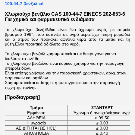
100-44-7 βενζυλικό
Χλωριούχο βενζίλιο CAS 100-44-7 EINECS 202-853-6
Για χημικά και φαρμακευτικά ενδιάμεσα
Το χλωριούχο βενζοϊλίδιο είναι ένα άχρωμο υγρό, με σημείο
βρασμού 198°, που καπνίζει σε υγρό αέρα.Έχει πικρή μυρωδιά
και ο ατμός του προκαλεί άφθονα νερά από τα μάτια και τη
μύτη.Είναι πρακτικά αδιάλυτο στο νερό.
Το χλωριούχο βενζοϊλ χρησιμοποιείται σε δακρυγόνα για να
διαλύσει τα πλήθη.
Το χλωριούχο βενζοΐλιο είναι κυρίως χρήσιμο για την παραγωγή
υπεροξειδίων.
Είναι επίσης χρήσιμο για την παρασκευή χρωστικών, αρωμάτων,
φαρμάκων και ρητίδων.
Χρησιμοποιείται επίσης στη φωτογραφία και στην παραγωγή
τεχνητής τανίνης.
[Προδιαγραφή]
Τμήμα
ΣΤΑΝΤΑΡΤ
Εμφάνιση
Άχρωμο ή ανοιχτόκίτρινο υγρό
ΑΛΗΘΕΙΑ
≥ 99.50
Η υγρασία
≤ 0.03
ΑΣΙΔΙΤΗΤΑ (ΩΣ HCL)
≤ 0.03
ΑΠΟΛΗΘΕΙΑ
≤ 0.40