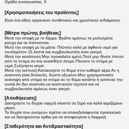
Ομάδα συσκευασίας: II
[Χρησιμοποιήσεις του προϊόντος]
Είναι ένα είδος οργανικού συνθετικού και χρωστικού ενδιάμεσου.
[
Μέτρα πρώτης βοήθειας
]
Μετά την επαφή με το δέρμα: Βγάλτε αμέσως τα μολυσμένα
ρούχα και τα παπούτσια.
Μετά την επαφή με τα μάτια: Πλύνετε καλά με άφθονο νερό για
τουλάχιστον 15 λεπτά και συμβουλευτείτε έναν γιατρό.
Μετά την κατάποση:Μην προκαλείτε εμετό.Ποτέ μην δίνετε τίποτα
από το στόμα σε ένα αναίσθητο άτομο.Πλύνετε το στόμα με
νερό.Συζητήστε ιατρό.
Μετά την εισπνοή:Κατακινήστε το θύμα στον καθαρό αέρα.Αν η
αναπνοή είναι δύσκολη, δώστε οξυγόνο.Μην χρησιμοποιείτε
ανάνηψη από στόμα σε στόμα αν το θύμα κατάπιε ή εισέπνεε την
ουσία.Αν δεν αναπνέει,να αναπνεύσει τεχνητά και να
συμβουλευτείτε αμέσως έναν γιατρό.
[Αποθήκευση]
Διατηρήστε το δοχείο σφιχτά κλειστό σε ξηρό και καλά αεριζόμενο
μέρος.
Τα δοχεία που ανοίγουν πρέπει να επανεξαλείφονται προσεκτικά
και να διατηρούνται όρθια για να αποφεύγεται η διαρροή.
[Σταθερότητα και Αντιδραστικότητα]