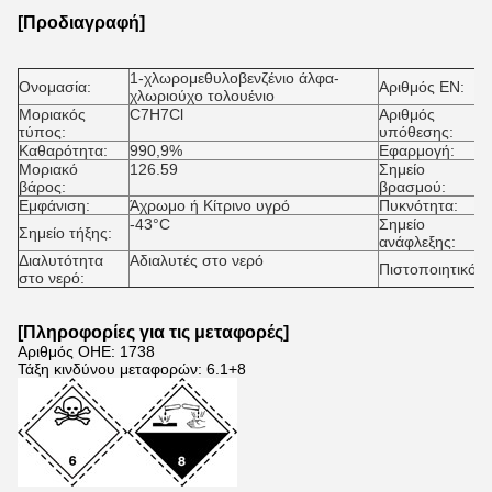
[Προδιαγραφή]
1-χλωρομεθυλοβενζένιο άλφα-
2
Ονομασία:
Αριθμός EN:
χλωριούχο τολουένιο
Μοριακός
C7H7Cl
Αριθμός
1
τύπος:
υπόθεσης:
Καθαρότητα:
990,9%
Εφαρμογή:
Δ
Μοριακό
126.59
Σημείο
1
βάρος:
βρασμού:
Εμφάνιση:
Άχρωμο ή Κίτρινο υγρό
Πυκνότητα:
(
-43°C
Σημείο
6
Σημείο τήξης:
ανάφλεξης:
Διαλυτότητα
Αδιαλυτές στο νερό
I
Πιστοποιητικό:
στο νερό:
[
Πληροφορίες για τις μεταφορές
]
Αριθμός ΟΗΕ: 1738
Τάξη κινδύνου μεταφορών: 6.1+8