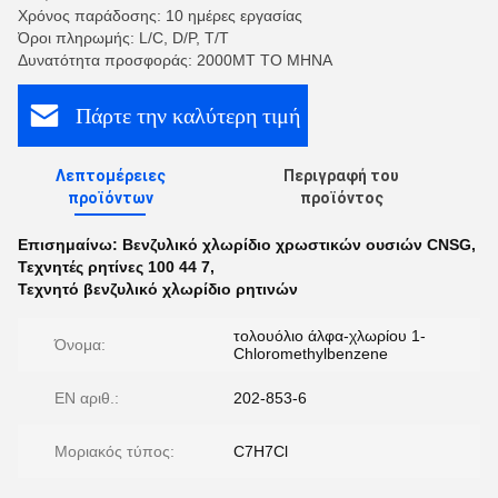
Χρόνος παράδοσης: 10 ημέρες εργασίας
Όροι πληρωμής: L/C, D/P, T/T
Δυνατότητα προσφοράς: 2000MT ΤΟ ΜΗΝΑ
Πάρτε την καλύτερη τιμή
Λεπτομέρειες
Περιγραφή του
προϊόντων
προϊόντος
Επισημαίνω:
Βενζυλικό χλωρίδιο χρωστικών ουσιών CNSG
,
Τεχνητές ρητίνες 100 44 7
,
Τεχνητό βενζυλικό χλωρίδιο ρητινών
τολουόλιο άλφα-χλωρίου 1-
Όνομα:
Chloromethylbenzene
EN αριθ.:
202-853-6
Μοριακός τύπος:
C7H7Cl