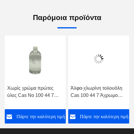
Παρόμοια προϊόντα
Χωρίς χρώμα πρώτες
Άλφα-χλωρίνη τολουόλη
ύλες Cas No 100 44 7
Cas 100 44 7 Άχρωμο
Υλικά για αρώματα
υγρό
ή
Πάρτε την καλύτερη τιμή
Πάρτε την καλύτερη τιμή