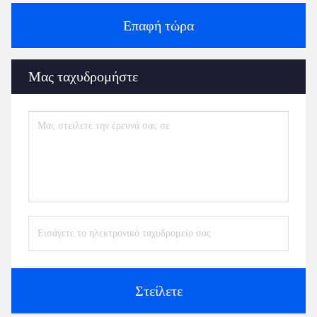
Επαφή τώρα
Μας ταχυδρομήστε
Στείλετε