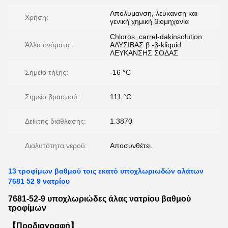
Απολύμανση, λεύκανση και
Χρήση:
γενική χημική βιομηχανία
Chloros, carrel-dakinsolution
Άλλα ονόματα:
ΑΛΥΣΙΒΑΣ β -β-kliquid
ΛΕΥΚΑΝΣΗΣ ΣΟΔΑΣ
Σημείο τήξης:
-16 °C
Σημείο βρασμού:
111 °C
Δείκτης διάθλασης:
1.3870
Διαλυτότητα νερού:
Αποσυνθέτει.
13 τροφίμων βαθμού τοις εκατό υποχλωριωδών αλάτων
7681 52 9 νατρίου
7681-52-9 υποχλωριώδες άλας νατρίου βαθμού
τροφίμων
【Προδιαγραφή】