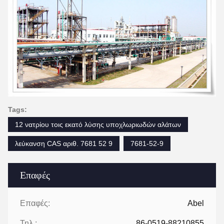
Tags:
12 νατρίου τοις εκατό λύσης υποχλωριωδών αλάτων
λεύκανση CAS αριθ. 7681 52 9
7681-52-9
Επαφές
Επαφές:
Abel
Τηλ.:
86-0519-88210855