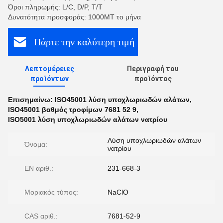
Όροι πληρωμής: L/C, D/P, T/T
Δυνατότητα προσφοράς: 1000MT το μήνα
Πάρτε την καλύτερη τιμή
Λεπτομέρειες
Περιγραφή του
προϊόντων
προϊόντος
Επισημαίνω:
ISO45001 λύση υποχλωριωδών αλάτων
,
ISO45001 βαθμός τροφίμων 7681 52 9
,
ISO5001 λύση υποχλωριωδών αλάτων νατρίου
Λύση υποχλωριωδών αλάτων
Όνομα:
νατρίου
EN αριθ.:
231-668-3
Μοριακός τύπος:
NaClO
CAS αριθ.:
7681-52-9