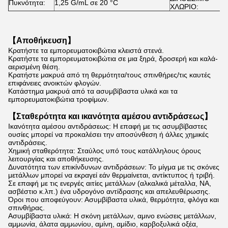
Πυκνότητα:
1,25 G/mL σε 20 °C
≥
ΧΛΩΡΙΟ:
【Αποθήκευση】
Κρατήστε τα εμπορευματοκιβώτια κλειστά στενά.
Κρατήστε τα εμπορευματοκιβώτια σε μια ξηρά, δροσερή και καλά-
αερισμένη θέση.
Κρατήστε μακρυά από τη θερμότητα/τους σπινθήρες/τις καυτές
επιφάνειες ανοικτών φλογών.
Κατάστημα μακρυά από τα ασυμβίβαστα υλικά και τα
εμπορευματοκιβώτια τροφίμων.
【Σταθερότητα και ικανότητα αμέσου αντιδράσεως】
Ικανότητα αμέσου αντιδράσεως: Η επαφή με τις ασυμβίβαστες
ουσίες μπορεί να προκαλέσει την αποσύνθεση ή άλλες χημικές
αντιδράσεις.
Χημική σταθερότητα: Σταύλος υπό τους κατάλληλους όρους
λειτουργίας και αποθήκευσης.
Δυνατότητα των επικίνδυνων αντιδράσεων: Το μίγμα με τις σκόνες
μετάλλων μπορεί να εκραγεί εάν θερμαίνεται, αντίκτυπος ή τριβή.
Σε επαφή με τις ενεργές αιτίες μετάλλων (αλκαλικά μέταλλα, NA,
ασβέστιο κ.λπ.) ένα υδρογόνο αντίδρασης και απελευθέρωσης.
Όροι που αποφεύγουν: Ασυμβίβαστα υλικά, θερμότητα, φλόγα και
σπινθήρας.
Ασυμβίβαστα υλικά: Η σκόνη μετάλλων, αμινο ενώσεις μετάλλων,
αμμωνία, άλατα αμμωνίου, αμίνη, αμίδιο, καρβοξυλικά οξέα,