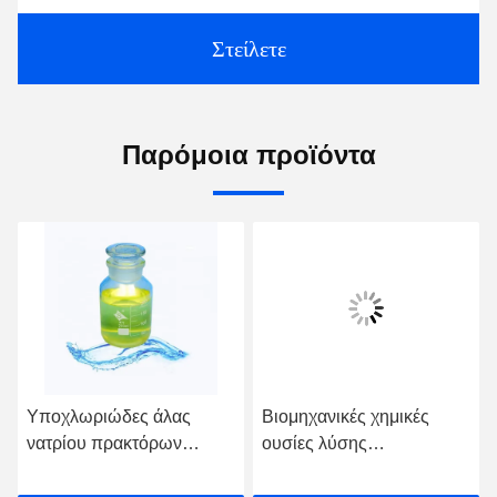
Στείλετε
Παρόμοια προϊόντα
Υποχλωριώδες άλας
Βιομηχανικές χημικές
νατρίου πρακτόρων
ουσίες λύσης
οξειδωτικών για
υποχλωριωδών αλάτων
Sanitization
νατρίου λεύκανσης