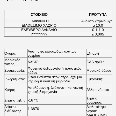
ΣΤΟΙΧΕΙΟ
ΠΡΟΤΥΠΑ
ΕΜΦΑΝΙΣΗ
Ανοικτό κίτρινο υγρό
ΔΙΑΘΕΣΙΜΟ ΧΛΩΡΙΟ
≥ 10,0
ΕΛΕΥΘΕΡΟ ΑΛΚΑΛΙΟ
0.1-1.0
????????
≤ 0,005
Λύση υποχλωριωδών αλάτων
Όνομα:
EN αριθ.:
2
νατρίου
Μοριακός
NaClO
CAS αριθ.:
7
τύπος:
Φορτηγό δεξαμενών ή πλαστικός
Συσκευασία:
Μοριακό βάρος:
7
κάδος
Όταν εκτίθεται στον αέρα, έχει μια
Γνωρίσματα:
Εμφάνιση:
Α
ισχυρή πικάντικη μυρωδιά
C
Απολύμανση, λεύκανση και γενική
Χρήση:
Άλλα ονόματα:
Α
χημική βιομηχανία
Λ
Σημείο
Σημείο τήξης:
-16 °C
1
βρασμού:
Δείκτης
Διαλυτότητα
1.3870
Α
διάθλασης:
νερού:
ΔΙΑΘΕΣΙΜΟ