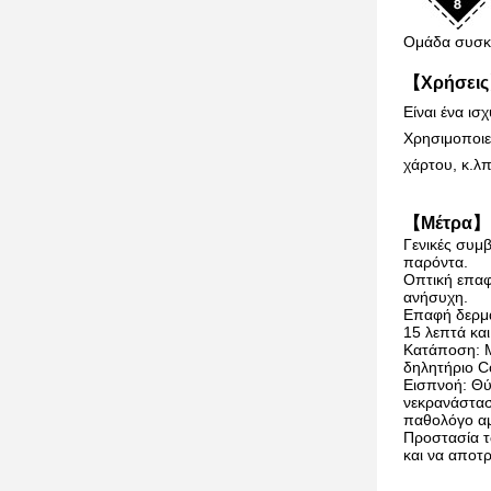
Ομάδα συσκε
【Χρήσεις
Είναι ένα ισ
Χρησιμοποιε
χάρτου, κ.λπ
【Μέτρα】 
Γενικές συμ
παρόντα.
Οπτική επαφ
ανήσυχη.
Επαφή δερμά
15 λεπτά κα
Κατάποση: Μ
δηλητήριο C
Εισπνοή: Θύ
νεκρανάστασ
παθολόγο α
Προστασία τω
και να αποτ