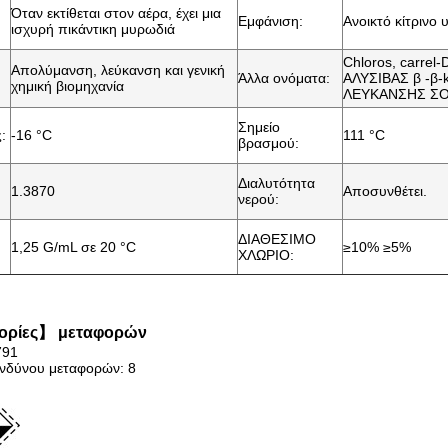
Όταν εκτίθεται στον αέρα, έχει μια
:
Εμφάνιση:
Ανοικτό κίτρινο 
ισχυρή πικάντικη μυρωδιά
Chloros, carrel-
Απολύμανση, λεύκανση και γενική
Άλλα ονόματα:
ΑΛΥΣΙΒΑΣ β -β-k
χημική βιομηχανία
ΛΕΥΚΑΝΣΗΣ Σ
Σημείο
:
-16 °C
111 °C
βρασμού:
Διαλυτότητα
1.3870
Αποσυνθέτει.
νερού:
ΔΙΑΘΕΣΙΜΟ
1,25 G/mL σε 20 °C
≥10% ≥5%
ΧΛΩΡΙΟ:
ρίες】 μεταφορών
791
ινδύνου μεταφορών: 8