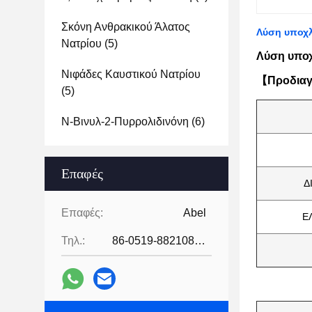
Σκόνη Ανθρακικού Άλατος
Λύση υποχλ
Νατρίου
(5)
Λύση υπο
Νιφάδες Καυστικού Νατρίου
【Προδια
(5)
Ν-Βινυλ-2-Πυρρολιδινόνη
(6)
Επαφές
Δ
Επαφές:
Abel
Ε
Τηλ.:
86-0519-88210855