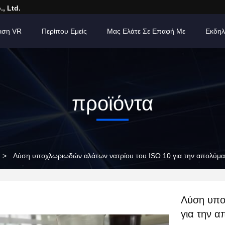
, Ltd.
ιση VR
Περίπου Εμείς
Μας Ελάτε Σε Επαφή Με
Εκδηλ
προϊόντα
>
Λύση υποχλωριωδών αλάτων νατρίου του ISO 10 για την απολύμ
Λύση υπο
για την 