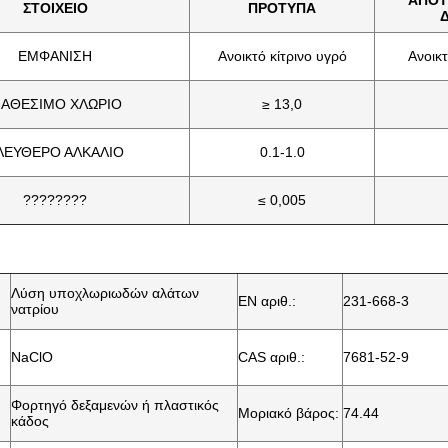
ΑΠΟΤ
ΣΤΟΙΧΕΙΟ
ΠΡΟΤΥΠΑ
ΕΜΦΑΝΙΣΗ
Ανοικτό κίτρινο υγρό
Ανοικτ
ΙΑΘΕΣΙΜΟ ΧΛΩΡΙΟ
≥ 13,0
ΛΕΥΘΕΡΟ ΑΛΚΑΛΙΟ
0.1-1.0
????????
≤ 0,005
Λύση υποχλωριωδών αλάτων
EN αριθ.:
231-668-3
νατρίου
NaClO
CAS αριθ.:
7681-52-9
Φορτηγό δεξαμενών ή πλαστικός
Μοριακό βάρος:
74.44
κάδος