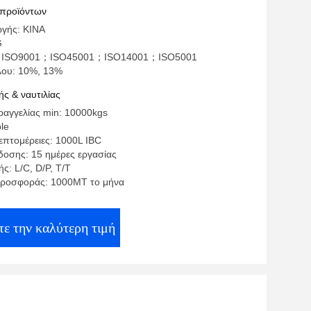
 προϊόντων
γής: ΚΙΝΑ
G
η: ISO9001；ISO45001；ISO14001；ISO5001
λου: 10%, 13%
ς & ναυτιλίας
αγγελίας min: 10000kgs
ble
επτομέρειες: 1000L IBC
οσης: 15 ημέρες εργασίας
ς: L/C, D/P, T/T
προσφοράς: 1000MT το μήνα
ε την καλύτερη τιμή