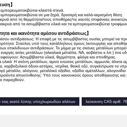
ευση】
 εμπορευματοκιβώτια κλειστά στενά.
 εμπορευματοκιβώτια σε μια ξηρά, δροσερή και καλά-αερισμένη θέση.
κρυά από τη θερμότητα/τους σπινθήρες/τις καυτές επιφάνειες ανοικτώ
ακρυά από τα ασυμβίβαστα υλικά και τα εμπορευματοκιβώτια τροφίμω
ητα και ικανότητα αμέσου αντιδράσεως】
μέσου αντιδράσεως: Η επαφή με τις ασυμβίβαστες ουσίες μπορεί να προ
ερότητα: Σταύλος υπό τους κατάλληλους όρους λειτουργίας και αποθή
ων επικίνδυνων αντιδράσεων: Το μίγμα με τις σκόνες μετάλλων μπορεί ν
 ενεργές αιτίες μετάλλων (αλκαλικά μέταλλα, NA, ασβέστιο κ.λπ.) ένα
οφεύγουν: Ασυμβίβαστα υλικά, θερμότητα, φλόγα και σπινθήρας.
υλικά: Η σκόνη μετάλλων, αμινο ενώσεις μετάλλων, αμμωνία, άλατα αμμ
, καρβοξυλικοί όξινοι εστέρες, νιτρίλια, θειικό οξύ, συγκέντρωσε το νιτ
ργό μέταλλο, αλόγονο, μεταλλικό οξείδιο, οξείδιο αμέταλλων, αλογονίδι
προϊόντα αποσύνθεσης: Υπό τους κανονικούς όρους αποθήκευσης και 
να παραχθούν.
υ τοις εκατό λύσης υποχλωριωδών αλάτων
λεύκανση CAS αριθ. 7