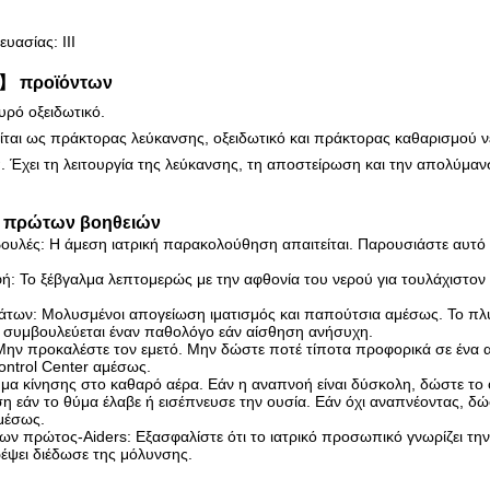
υασίας: ΙΙΙ
】 προϊόντων
χυρό οξειδωτικό.
ίται ως πράκτορας λεύκανσης, οξειδωτικό και πράκτορας καθαρισμού νε
. Έχει τη λειτουργία της λεύκανσης, τη αποστείρωση και την απολύμαν
πρώτων βοηθειών
βουλές: Η άμεση ιατρική παρακολούθηση απαιτείται. Παρουσιάστε αυτό 
ή: Το ξέβγαλμα λεπτομερώς με την αφθονία του νερού για τουλάχιστον
των: Μολυσμένοι απογείωση ιματισμός και παπούτσια αμέσως. Το πλύσ
ι συμβουλεύεται έναν παθολόγο εάν αίσθηση ανήσυχη.
ην προκαλέστε τον εμετό. Μην δώστε ποτέ τίποτα προφορικά σε ένα 
ontrol Center αμέσως.
μα κίνησης στο καθαρό αέρα. Εάν η αναπνοή είναι δύσκολη, δώστε το
η εάν το θύμα έλαβε ή εισέπνευσε την ουσία. Εάν όχι αναπνέοντας, δώ
μέσως.
ν πρώτος-Aiders: Εξασφαλίστε ότι το ιατρικό προσωπικό γνωρίζει την 
ρέψει διέδωσε της μόλυνσης.