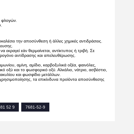
ν φλογών.
ν.
καλέσει την αποσύνθεση ή άλλες χημικές αντιδράσεις.
κευσης.
α εκραγεί εάν θερμαίνεται, αντίκτυπος ή τριβή. Σε
 υδρογόνο αντίδρασης και απελευθέρωσης.
ωνίου, αμίνη, αμίδιο, καρβοξυλικά οξέα, φαινόλες,
ρικό οξύ και το φωσφορικό οξύ. Αλκάλιο, νάτριο, ασβέστιο,
ο ακυλίου και φωσφίδιο μετάλλων.
χρησιμοποίησης, τα επικίνδυνα προϊόντα αποσύνθεσης
681 52 9
7681-52-9