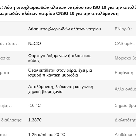
ω:
Λύση υποχλωριωδών αλάτων νατρίου του ISO 10 για την απο
ωριωδών αλάτων νατρίου CNSG 10 για την απολύμανση
Λύση υποχλωριωδών αλάτων νατρίου
EN αριθ.:
ός τύπος:
NaClO
CAS αριθ.:
Φορτηγό δεξαμενών ή πλαστικός
ασία:
Μοριακό β
κάδος
Όταν εκτίθεται στον αέρα, έχει μια
ματα:
Εμφάνιση:
ισχυρή πικάντικη μυρωδιά
Απολύμανση, λεύκανση και γενική
Άλλα ονόμ
χημική βιομηχανία
τήξης:
-16 °C
Σημείο βρ
ς διάθλασης:
1.3870
Διαλυτότητ
ητα:
1,25 g/mL σε 20 °C
Διαθέσιμο 