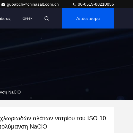
guoabch@chinasalt.com.cn
86-0519-88210855
ώσεις
Απόσπασμα
Greek
ανση NaClO
χλωριωδών αλάτων νατρίου του ISO 10
απολύμανση NaClO