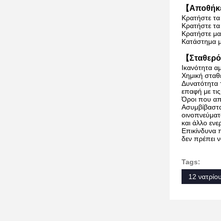
【Αποθήκ
Κρατήστε τα
Κρατήστε τα
Κρατήστε μα
Κατάστημα μ
【Σταθερότ
Ικανότητα α
Χημική σταθ
Δυνατότητα τ
επαφή με τις
Όροι που απ
Ασυμβίβαστα 
οινοπνεύματα
και άλλο ενε
Επικίνδυνα 
δεν πρέπει 
Tags:
12 νατρίο