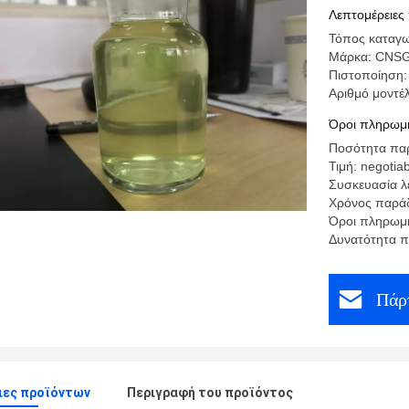
Λεπτομέρειες
Τόπος καταγω
Μάρκα: CNS
Πιστοποίησ
Αριθμό μοντέ
Όροι πληρωμή
Ποσότητα παρ
Τιμή: negotia
Συσκευασία λ
Χρόνος παράδ
Όροι πληρωμή
Δυνατότητα 
Πάρτ
ιες προϊόντων
Περιγραφή του προϊόντος