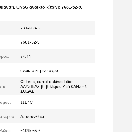
λύμανση
,
CNSG ανοικτό κίτρινο 7681-52-9
,
231-668-3
7681-52-9
άρος:
74.44
ανοικτό κίτρινο υγρό
Chloros, carrel-dakinsolution
ατα:
ΑΛΥΣΙΒΑΣ β -β-kliquid ΛΕΥΚΑΝΣΗΣ
ΣΟΔΑΣ
ασμού:
111 °C
α νερού:
Αποσυνθέτει.
χλώριο:
≥10% ≥5%