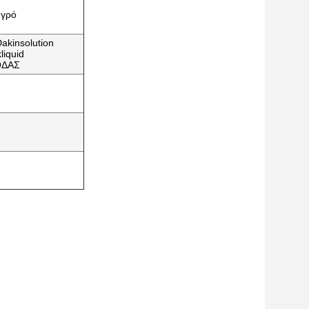
υγρό
Dakinsolution
liquid
ΟΔΑΣ