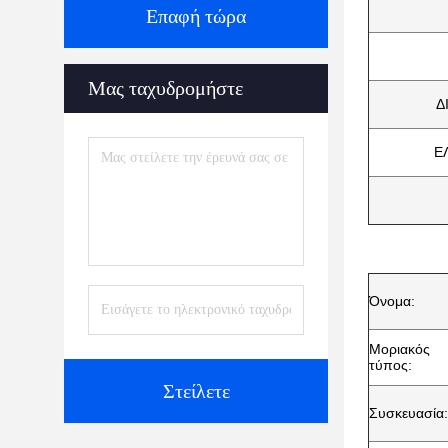
Επαφή τώρα
Μας ταχυδρομήστε
Δ
Ε
Όνομα:
Μοριακός
τύπος:
Στείλετε
Συσκευασία: