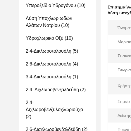
Υπεροξείδιο Υδρογόνου
(10)
Επισημαίν
Λύση υποχλ
Λύση Υποχλωριωδών
Αλάτων Νατρίου
(10)
Όνομα:
Υδροχλωρικό Οξύ
(10)
Μοριακ
2,4-Δικλωροτολουόλη
(5)
Συσκευ
2,6-Δικλωροτολουόλη
(4)
Γνωρίσ
3,4-Δικλωροτολουόλη
(1)
Χρήση:
2,4- Διχλωροβενζαλδεΰδη
(2)
Σημείο 
2,4-
Διχλωροβενζυλοχλωριούχο
Δείκτη
(2)
2,6-Διαχλωροβενζαλδεΰδη
(2)
Πυκνότ