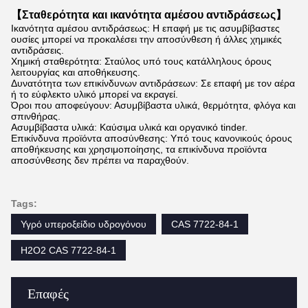
【Σταθερότητα και ικανότητα αμέσου αντιδράσεως】
Ικανότητα αμέσου αντιδράσεως: Η επαφή με τις ασυμβίβαστες
ουσίες μπορεί να προκαλέσει την αποσύνθεση ή άλλες χημικές
αντιδράσεις.
Χημική σταθερότητα: Σταύλος υπό τους κατάλληλους όρους
λειτουργίας και αποθήκευσης.
Δυνατότητα των επικίνδυνων αντιδράσεων: Σε επαφή με τον αέρα
ή το εύφλεκτο υλικό μπορεί να εκραγεί.
Όροι που αποφεύγουν: Ασυμβίβαστα υλικά, θερμότητα, φλόγα και
σπινθήρας.
Ασυμβίβαστα υλικά: Καύσιμα υλικά και οργανικό tinder.
Επικίνδυνα προϊόντα αποσύνθεσης: Υπό τους κανονικούς όρους
αποθήκευσης και χρησιμοποίησης, τα επικίνδυνα προϊόντα
αποσύνθεσης δεν πρέπει να παραχθούν.
Tags:
Υγρό υπεροξείδιο υδρογόνου
CAS 7722-84-1
H2O2 CAS 7722-84-1
Επαφές