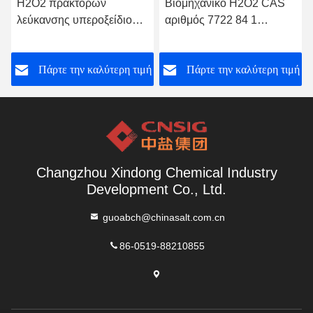
H2O2 πρακτόρων
Βιομηχανικό H2O2 CAS
λεύκανσης υπεροξείδιο
αριθμός 7722 84 1
υδρογόνου 7722 84 1
υδροπεροξειδίων βαθμού
τεχνολογίας
ή
Πάρτε την καλύτερη τιμή
Πάρτε την καλύτερη τιμή
Changzhou Xindong Chemical Industry
Development Co., Ltd.
guoabch@chinasalt.com.cn
86-0519-88210855