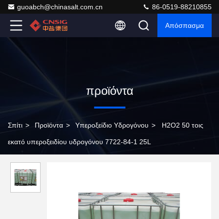
guoabch@chinasalt.com.cn
86-0519-88210855
Απόσπασμα
προϊόντα
Σπίτι
>
Προϊόντα
>
Υπεροξείδιο Υδρογόνου
>
H2O2 50 τοις
εκατό υπεροξειδίου υδρογόνου 7722-84-1 25L