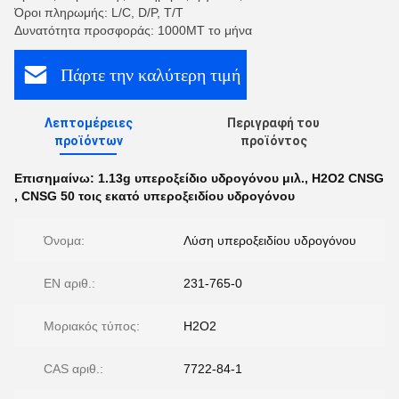
Όροι πληρωμής: L/C, D/P, T/T
Δυνατότητα προσφοράς: 1000MT το μήνα
Πάρτε την καλύτερη τιμή
Λεπτομέρειες
Περιγραφή του
προϊόντων
προϊόντος
Επισημαίνω:
1.13g υπεροξείδιο υδρογόνου μιλ.
,
H2O2 CNSG
,
CNSG 50 τοις εκατό υπεροξειδίου υδρογόνου
Όνομα:
Λύση υπεροξειδίου υδρογόνου
EN αριθ.:
231-765-0
Μοριακός τύπος:
H2O2
CAS αριθ.:
7722-84-1