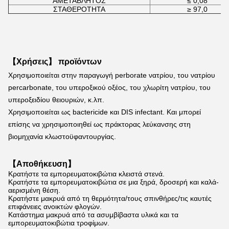
ΑΜΕΤΑΒΛΗΤΟΣ
≤ 0,08
ΣΤΑΘΕΡΟΤΗΤΑ
≥ 97,0
【Χρήσεις】 προϊόντων
Χρησιμοποιείται στην παραγωγή perborate νατρίου, του νατρίου 
percarbonate, του υπεροξικού οξέος, του χλωρίτη νατρίου, του 
υπεροξειδίου θειουριών, κ.λπ.
Χρησιμοποιείται ως bactericide και DIS infectant. Και μπορεί 
επίσης να χρησιμοποιηθεί ως πράκτορας λεύκανσης στη 
βιομηχανία κλωστοϋφαντουργίας.
【Αποθήκευση】
Κρατήστε τα εμπορευματοκιβώτια κλειστά στενά.
Κρατήστε τα εμπορευματοκιβώτια σε μια ξηρά, δροσερή και καλά-
αερισμένη θέση.
Κρατήστε μακρυά από τη θερμότητα/τους σπινθήρες/τις καυτές
επιφάνειες ανοικτών φλογών.
Κατάστημα μακρυά από τα ασυμβίβαστα υλικά και τα
εμπορευματοκιβώτια τροφίμων.