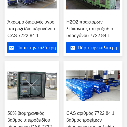
Άχρωμο διαφανές υγρό
H2O2 πρακτόρων
υπεροξείδιο υδρογόνου
λεύκανσης υπεροξείδιο
CAS 7722-84-1
υδρογόνου 7722 84 1
Πάρτε την καλύτερη
Πάρτε την καλύτερη
τιμή
τιμή
50% βιομηχανικός
CAS αριθμός 7722 84 1
βαθμός υπεροξειδίου
βαθμός τροφίμων
υδρογόνου CAS 7722-
υδρογόνου υπεροξειδίου