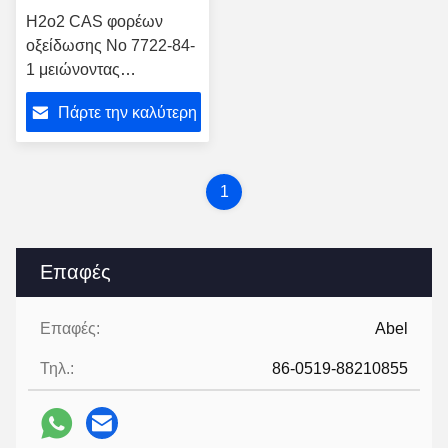
H2o2 CAS φορέων
οξείδωσης Νο 7722-84-
1 μειώνοντας
πράκτορας
Πάρτε την καλύτερη
τιμή
1
Επαφές
Επαφές:
Abel
Τηλ.:
86-0519-88210855