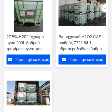
27.5% H202 άχρωμο
Βιομηχανικό H2O2 CAS
υγρό 200L βαθμού
αριθμός 7722 84 1
τροφίμων αγνότητας
υδροπεροξειδίων βαθμού
τεχνολογίας
Πάρτε την καλύτερη
Πάρτε την καλύτερη
τιμή
τιμή