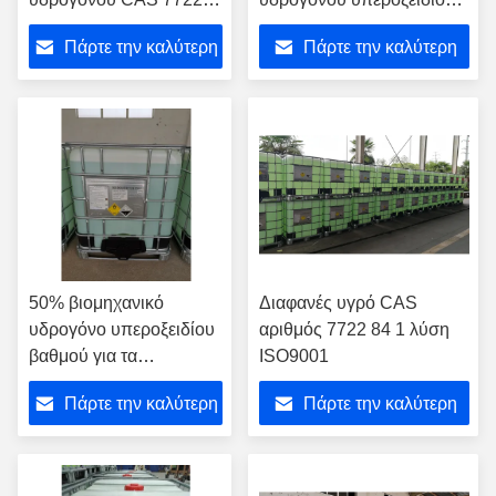
84-1
35%
Πάρτε την καλύτερη
Πάρτε την καλύτερη
τιμή
τιμή
50% βιομηχανικό
Διαφανές υγρό CAS
υδρογόνο υπεροξειδίου
αριθμός 7722 84 1 λύση
βαθμού για τα
ISO9001
κλωστοϋφαντουργικά
Πάρτε την καλύτερη
Πάρτε την καλύτερη
προϊόντα εγγράφου
τιμή
τιμή