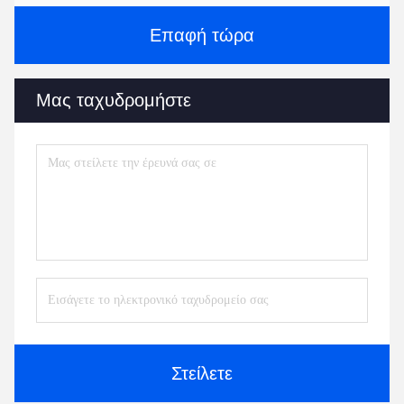
Επαφή τώρα
Μας ταχυδρομήστε
Στείλετε