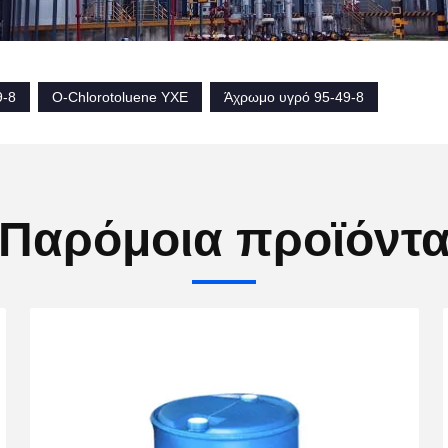
9-8
Ο-Chlorotoluene ΥΧΕ
Άχρωμο υγρό 95-49-8
Παρόμοια προϊόντ