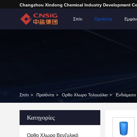
Changzhou Xindong Chemical Industry Development Co.
Σπίτι
Προϊόντα
Εμφάν
Σπίτι
>
Προϊόντα
>
Ορθο Χλωρο Τολουόλιο
>
Ενδιάμεσο 
Κατηγορίες
Ορθο Χλωρο Βενζυλικό