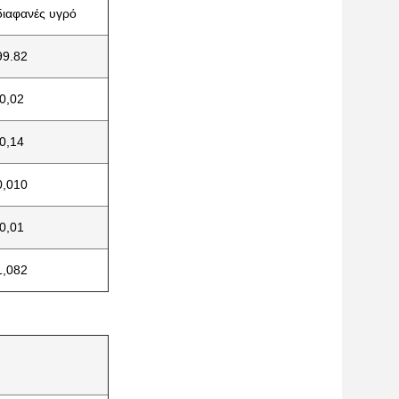
ιαφανές υγρό
99.82
0,02
0,14
0,010
0,01
1,082