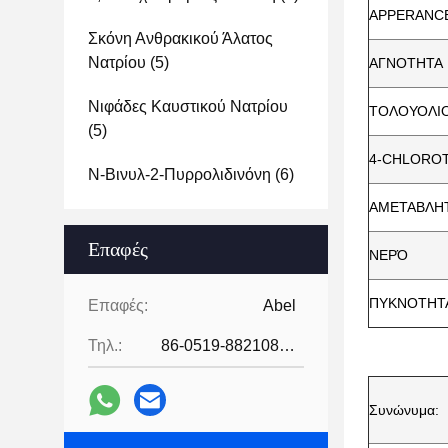
APPERANC
Σκόνη Ανθρακικού Άλατος
Νατρίου
(5)
ΑΓΝΟΤΗΤΑ
Νιφάδες Καυστικού Νατρίου
ΤΟΛΟΥΟΛΙ
(5)
4-CHLORO
Ν-Βινυλ-2-Πυρρολιδινόνη
(6)
ΑΜΕΤΑΒΛΗ
Επαφές
ΝΕΡΌ
ΠΥΚΝΟΤΗΤΑ
Επαφές:
Abel
Τηλ.:
86-0519-88210855
Συνώνυμα: