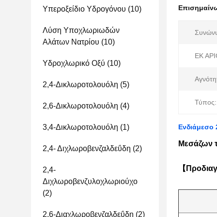
Επισημαίν
Υπεροξείδιο Υδρογόνου
(10)
Λύση Υποχλωριωδών
Συνών
Αλάτων Νατρίου
(10)
ΕΚ ΑΡΙ
Υδροχλωρικό Οξύ
(10)
Αγνότη
2,4-Δικλωροτολουόλη
(5)
Τύπος:
2,6-Δικλωροτολουόλη
(4)
3,4-Δικλωροτολουόλη
(1)
Ενδιάμεσο 
Μεσάζων τ
2,4- Διχλωροβενζαλδεΰδη
(2)
【Προδια
2,4-
Διχλωροβενζυλοχλωριούχο
(2)
2,6-Διαχλωροβενζαλδεΰδη
(2)