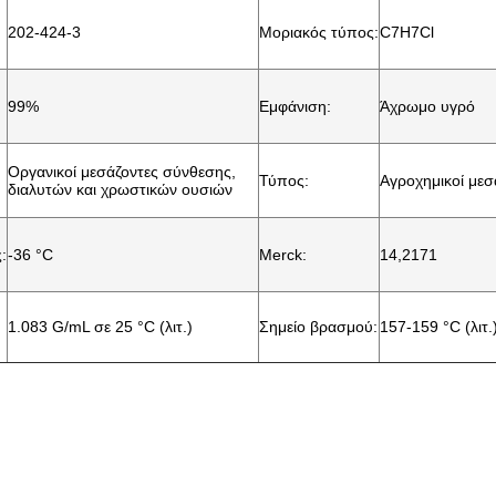
202-424-3
Μοριακός τύπος:
C7H7Cl
99%
Εμφάνιση:
Άχρωμο υγρό
Οργανικοί μεσάζοντες σύνθεσης,
Τύπος:
Αγροχημικοί μεσ
διαλυτών και χρωστικών ουσιών
:
-36 °C
Merck:
14,2171
1.083 G/mL σε 25 °C (λιτ.)
Σημείο βρασμού:
157-159 °C (λιτ.