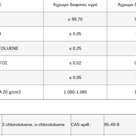
E
Άχρωμο διαφανές υγρό
Άχρωμο δ
≥ 99,70
Ο
≤ 0,05
TOLUENE
≤ 0,25
ΤΟΣ
≤ 0,02
≤ 0,05
 20 g/cm3
1.080-1.085
2-chlorotoluene, ο-chlorotoluene
CAS αριθ.:
95-49-8