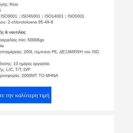
γής: Κίνα
G
η: ISO9001；ISO45001；ISO14001；ISO5001
ου: 2-chlorotoluene 95-49-8
ς & ναυτιλίας
αγγελίας min: 5000Kgs
ble
επτομέρειες: 200L τύμπανο PE, ΔΕΞΑΜΕΝΉ του ISO,
οσης: 10 ημέρες εργασίας
ς: L/C, T/T, D/P
προσφοράς: 2000MT ΤΟ ΜΗΝΑ
ε την καλύτερη τιμή