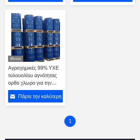
τιμή
τιμή
Βίντεο
Αγροχημικές 99% ΥΧΕ
τολουολίου αγνότητας
ορθο χλωρο για την
οργανική σύνθεση
Πάρτε την καλύτερη
τιμή
1