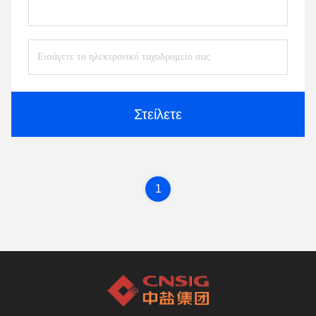
Στείλετε
1