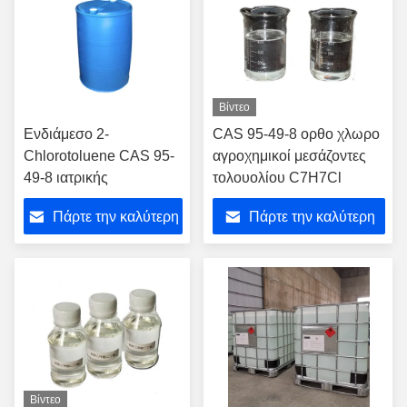
Βίντεο
Ενδιάμεσο 2-
CAS 95-49-8 ορθο χλωρο
Chlorotoluene CAS 95-
αγροχημικοί μεσάζοντες
49-8 ιατρικής
τολουολίου C7H7Cl
Πάρτε την καλύτερη
Πάρτε την καλύτερη
τιμή
τιμή
Βίντεο