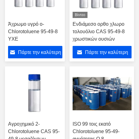
Βίντεο
Άχρωμο υγρό ο-
Ενδιάμεσο ορθο χλωρο
Chlorotoluene 95-49-8
τολουόλιο CAS 95-49-8
ΥΧΕ
χρωστικών ουσιών
Πάρτε την καλύτερη
Πάρτε την καλύτερη
τιμή
τιμή
Αγροχημικό 2-
ISO 99 τοις εκατό
Chlorotoluene CAS 95-
Chlorotoluene 95-49-
49-8 μεσαζόντων
αγνότητας Ο 8