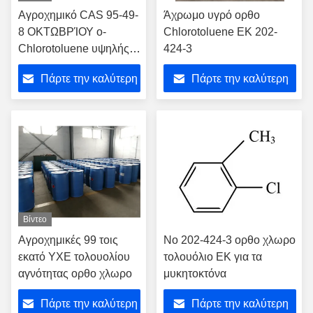
Αγροχημικό CAS 95-49-
Άχρωμο υγρό ορθο
8 ΟΚΤΩΒΡΊΟΥ ο-
Chlorotoluene ΕΚ 202-
Chlorotoluene υψηλής
424-3
αγνότητας
Πάρτε την καλύτερη
Πάρτε την καλύτερη
τιμή
τιμή
Βίντεο
Αγροχημικές 99 τοις
Νο 202-424-3 ορθο χλωρο
εκατό ΥΧΕ τολουολίου
τολουόλιο ΕΚ για τα
αγνότητας ορθο χλωρο
μυκητοκτόνα
Πάρτε την καλύτερη
Πάρτε την καλύτερη