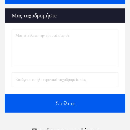
Μας ταχυδρομήστε
Στείλετε