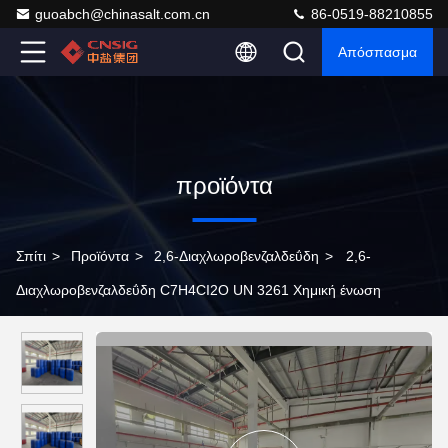
guoabch@chinasalt.com.cn
86-0519-88210855
Απόσπασμα
προϊόντα
Σπίτι
>
Προϊόντα
>
2,6-Διαχλωροβενζαλδεΰδη
>
2,6-
Διαχλωροβενζαλδεΰδη C7H4CI2O UN 3261 Χημική ένωση