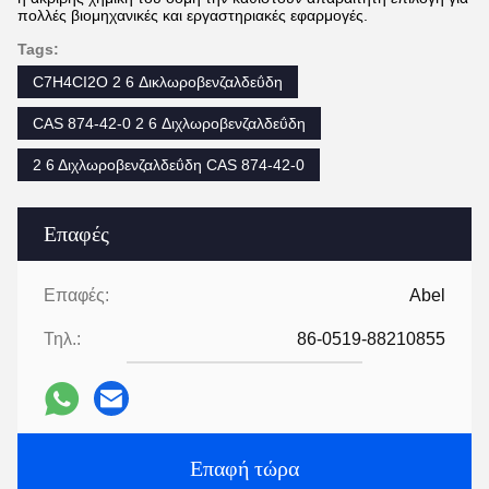
πολλές βιομηχανικές και εργαστηριακές εφαρμογές.
Tags:
C7H4CI2O 2 6 Δικλωροβενζαλδεΰδη
CAS 874-42-0 2 6 Διχλωροβενζαλδεΰδη
2 6 Διχλωροβενζαλδεΰδη CAS 874-42-0
Επαφές
Επαφές:
Abel
Τηλ.:
86-0519-88210855
Επαφή τώρα