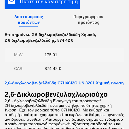
Πάρτε την καλύτερη τιμή
Λεπτομέρειες
Περιγραφή του
προϊόντων
προϊόντος
Επισημαίνω:
2 6 διχλωροβενζαλδεΰδη Χημικά
,
2 6 διχλωροβενζαλδεΰδης
,
874 42 0
M.W.:
175.01
CAS:
874-42-0
2,6-Διαχλωροβενζαλδεΰδη C7H4CI2O UN 3261 Χημική ένωση
2,6-Δικλωροβενζυλοχλωριούχο
2,6 - Διχλωροβενζαλδεΰδη Εισαγωγή του προϊόντος**
2Η διχλωροβενζαλδεΰδη είναι μια υψηλής ποιότητας χημική
ένωση. Έχει τον μοριακό τύπο C7H4Cl2O. Με καθαρή και
σταθερή ποιότητα, χρησιμοποιείται ευρέως σε διάφορες οργανικές
αντιδράσεις σύνθεσης.Λειτουργεί ως ζωτικής σημασίας ενδιάμεσο
προϊόν στην παραγωγή φαρμάκωνΗ αξιόπιστη απόδοσή του και
η ακριβής χημική του δομή την καθιστούν απαραίτητη επιλογή για