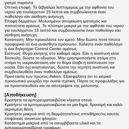
γιατρό παρόντα.
Οπτική επαφή: Το ξέβγαλμα λεπτομερώς με την αφθονία του
νερού για τουλάχιστον 15 λεπτά και συμβουλεύεται έναν
παθολόγο εάν αίσθηση ανήσυχη.
Επαφή δερμάτων: Μολυσμένοι απογείωση ιματισμός και
παπούτσια αμέσως. Το πλύσιμο μακριά με την αφθονία του νερού
για τουλάχιστον 15 λεπτά και συμβουλεύεται έναν παθολόγο εάν
αίσθηση ανήσυχη.
Κατάποση: Μην προκαλέστε τον εμετό. Μην δώστε ποτέ τίποτα
προφορικά σε ένα αναίσθητο πρόσωπο. Καλέστε έναν παθολόγο
ή ένα δηλητήριο Control Center αμέσως.
Εισπνοή: Θύμα κίνησης στο καθαρό αέρα. Εάν η αναπνοή είναι
δύσκολη, δώστε το οξυγόνο. Μην χρησιμοποιήστε στόμα στο
στόμα τη νεκρανάσταση εάν το θύμα έλαβε ή εισέπνευσε την
ουσία. Εάν όχι αναπνέοντας, δώστε την τεχνητή αναπνοή και
συμβουλευθείτε έναν παθολόγο αμέσως.
Προστασία των πρώτος-Aiders: Εξασφαλίστε ότι το ιατρικό
προσωπικό γνωρίζει την ουσία σχετική. Πάρτε τις προφυλάξεις για
να προστατευθείτε και να αποτρέψετε της μόλυνσης.
[Αποθήκευση]
Κρατήστε τα εμπορευματοκιβώτια κλειστά στενά.
Κρατήστε τα εμπορευματοκιβώτια σε μια ξηρά, δροσερή και καλά-
αερισμένη θέση.
Κρατήστε μακρυά από τη θερμότητα/τους σπινθήρες/τις καυτές
επιφάνειες ανοικτών φλογών.
Κατάστημα μακρυά από τα ασυμβίβαστα υλικά και τα
εμπορευματοκιβώτια τροφίμων.