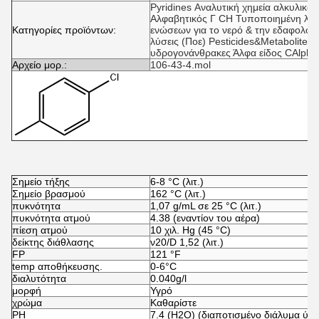
Pyridines
Αναλυτική χημεία
αλκυλικό 
Αλφαβητικός
Γ
CH
Τυποποιημένη λύσ
Κατηγορίες προϊόντων:
ενώσεων για το νερό & την εδαφολογ
λύσεις (Ποε)
Pesticides&Metabolites
A
υδρογονάνθρακες
Άλφα είδος
CAlpha
Αρχείο μορ.:
106-43-4.mol
Σημείο τήξης
6-8 °C (λιτ.)
Σημείο βρασμού
162 °C (λιτ.)
πυκνότητα
1,07 g/mL σε 25 °C (λιτ.)
πυκνότητα ατμού
4.38 (εναντίον του αέρα)
πίεση ατμού
10 χιλ. Hg (45 °C)
δείκτης διάθλασης
ν
20/D
1,52 (λιτ.)
FP
121 °F
temp αποθήκευσης.
0-6°C
διαλυτότητα
0.040g/l
μορφή
Υγρό
χρώμα
Καθαρίστε
PH
7.4 (H2O) (διαποτισμένο διάλυμα ύδα