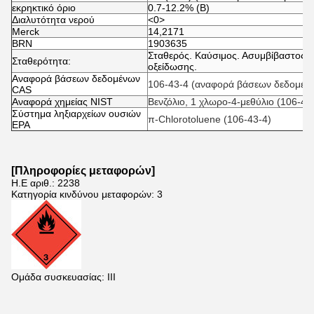
εκρηκτικό όριο
0.7-12.2% (Β)
Διαλυτότητα νερού
<0>
Merck
14,2171
BRN
1903635
Σταθερός. Καύσιμος. Ασυμβίβαστος μ
Σταθερότητα:
οξείδωσης.
Αναφορά βάσεων δεδομένων
106-43-4 (αναφορά βάσεων δεδομέν
CAS
Αναφορά χημείας NIST
Βενζόλιο, 1 χλωρο-4-μεθύλιο (106-43
Σύστημα ληξιαρχείων ουσιών
π-Chlorotoluene (106-43-4)
EPA
[Πληροφορίες μεταφορών]
Η.Ε αριθ.: 2238
Κατηγορία κινδύνου μεταφορών: 3
Ομάδα συσκευασίας: ΙΙΙ