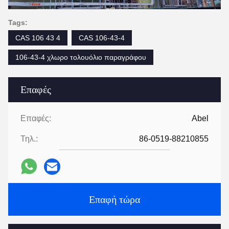
Tags:
CAS 106 43 4
CAS 106-43-4
106-43-4 χλωρο τολουόλιο παραγράφου
Επαφές
Επαφές:
Abel
Τηλ.:
86-0519-88210855
Επαφή τώρα