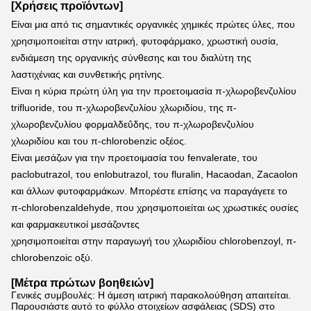
[Χρήσεις προϊόντων]
Είναι μια από τις σημαντικές οργανικές χημικές πρώτες ύλες, που 
χρησιμοποιείται στην ιατρική, φυτοφάρμακο, χρωστική ουσία, 
ενδιάμεση της οργανικής σύνθεσης και του διαλύτη της 
λαστιχένιας και συνθετικής ρητίνης.
Είναι η κύρια πρώτη ύλη για την προετοιμασία π-χλωροβενζυλίου 
trifluoride, του π-χλωροβενζυλίου χλωριδίου, της π-
χλωροβενζυλίου φορμαλδεΰδης, του π-χλωροβενζυλίου 
χλωριδίου και του π-chlorobenzic οξέος.
Είναι μεσάζων για την προετοιμασία του fenvalerate, του 
paclobutrazol, του enlobutrazol, του fluralin, Hacaodan, Zacaolon 
και άλλων φυτοφαρμάκων. Μπορέστε επίσης να παραγάγετε το 
π-chlorobenzaldehyde, που χρησιμοποιείται ως χρωστικές ουσίες 
και φαρμακευτικοί μεσάζοντες 
χρησιμοποιείται στην παραγωγή του χλωριδίου chlorobenzoyl, π-
chlorobenzoic οξύ.
[Μέτρα πρώτων βοηθειών]
Γενικές συμβουλές: Η άμεση ιατρική παρακολούθηση απαιτείται.
Παρουσιάστε αυτό το φύλλο στοιχείων ασφάλειας (SDS) στο