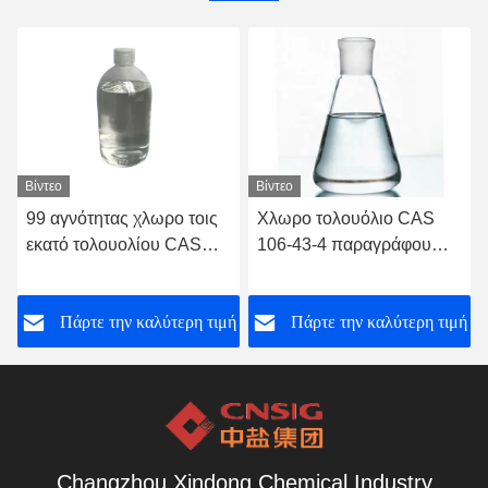
Βίντεο
Βίντεο
99 αγνότητας χλωρο τοις
Χλωρο τολουόλιο CAS
εκατό τολουολίου CAS
106-43-4 παραγράφου
106-43-4 παραγράφου
μεσαζόντων χρωστικής
ουσίας
ή
Πάρτε την καλύτερη τιμή
Πάρτε την καλύτερη τιμή
Changzhou Xindong Chemical Industry