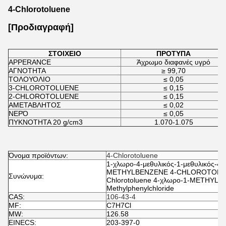
4-Chlorotoluene
[Προδιαγραφή]
ΣΤΟΙΧΕΙΟ
ΠΡΟΤΥΠΑ
APPERANCE
Άχρωμο διαφανές υγρό
ΑΓΝΟΤΗΤΑ
≥ 99,70
ΤΟΛΟΥΟΛΙΟ
≤ 0,05
3-CHLOROTOLUENE
≤ 0,15
2-CHLOROTOLUENE
≤ 0,15
ΑΜΕΤΑΒΛΗΤΟΣ
≤ 0,02
ΝΕΡΌ
≤ 0,05
ΠΥΚΝΟΤΗΤΑ 20 g/cm3
1.070-1.075
Όνομα προϊόντων:
4-Chlorotoluene
1-χλωρο-4-μεθυλικός-1-μεθυλικός-4-
METHYLBENZENE 4-CHLOROTOLUENE
Συνώνυμα:
Chlorotoluene 4-χλωρο-1-METHYLBE
Methylphenylchloride
CAS:
106-43-4
MF:
C7H7Cl
MW:
126.58
EINECS:
203-397-0