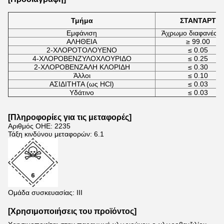
Τμήμα
ΣΤΑΝΤΑΡΤ
Εμφάνιση
Άχρωμο διαφανές υ
ΑΛΗΘΕΙΑ
≥ 99.00
2-ΧΛΟΡΟΤΟΛΟΥΕΝΟ
≤ 0.05
4-ΧΛΟΡΟΒΕΝΖΥΛΟΧΛΟΥΡΙΔΟ
≤ 0.25
2-ΧΛΟΡΟΒΕΝΖΑΛΗ ΚΛΟΡΙΔΗ
≤ 0.30
Άλλοι
≤ 0.10
ΑΣΙΔΙΤΗΤΑ (ως HCl)
≤ 0.03
Υδάτινο
≤ 0.03
[
Πληροφορίες για τις μεταφορές
]
Αριθμός ΟΗΕ: 2235
Τάξη κινδύνου μεταφορών: 6.1
Ομάδα συσκευασίας: III
[Χρησιμοποιήσεις του προϊόντος]