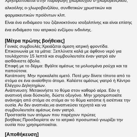
Χρησιμοποιείται στην παραγωγή χλωριούχου ο-χλωροβενζιλίου, 
αλκοόλης ο-χλωροβενζιλίου, συνθετικών χρωστικών και 
φαρμακευτικών προϊόντων κλπ.
Είναι ένα ενδιάμεσο του ζιζανιοκτόνου ισοξαλπίνης και είναι επίσης 
ένα ενδιάμεσο του ιατρικού ενζύμου ινδινίνης.
[
Μέτρα πρώτης βοήθειας
]
Γενικές συμβουλές:Χρειάζεται άμεση ιατρική φροντίδα.
Επικοινωνία με τα μάτια: Ξεπλύνετε καλά με άφθονο νερό για
τουλάχιστον 15 λεπτά και συμβουλευτείτε έναν γιατρό εάν
αισθάνεστε άβολα.
Επαφή με το δέρμα: Βγάλτε αμέσως τα μολυσμένα ρούχα και τα
παπούτσια.
Κατάποση: Μην προκαλείτε εμετό. Ποτέ μην δίνετε τίποτα από το
στόμα σε ένα αναίσθητο άτομο. Καλέστε αμέσως γιατρό ή Κέντρο
Ελέγχου Δηλητηρίων.
Ανάπνευση: Μετακινήστε το θύμα στον καθαρό αέρα. Εάν η
αναπνοή είναι δύσκολη, δώστε οξυγόνο. Μην χρησιμοποιείτε
ανάνηψη από στόμα σε στόμα αν το θύμα κατάπιε ή εισέπνεε την
ουσία. Αν δεν αναπνέει,να αναπνεύσει τεχνητά και να
συμβουλευτείτε αμέσως έναν γιατρό.
Προστασία των ατόμων που παρέχουν πρώτες
βοήθειες:Προσδιορίστε αν το ιατρικό προσωπικό γνωρίζει την
ουσία που χρησιμοποιείται.
[Αποθήκευση]