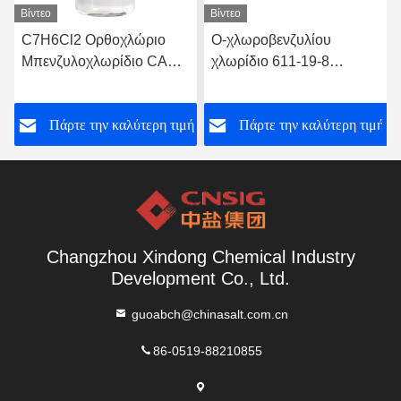
Βίντεο
Βίντεο
C7H6Cl2 Ορθοχλώριο
Ο-χλωροβενζυλίου
C
Μπενζυλοχλωρίδιο CAS
χλωρίδιο 611-19-8
Ο
αριθ. 611 19 8
φυτοφαρμάκων
ο
φαρμακείων
ή
Πάρτε την καλύτερη τιμή
Πάρτε την καλύτερη τιμή
Changzhou Xindong Chemical Industry
Development Co., Ltd.
guoabch@chinasalt.com.cn
86-0519-88210855