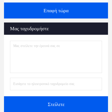
Επαφή τώρα
Μας ταχυδρομήστε
Στείλετε