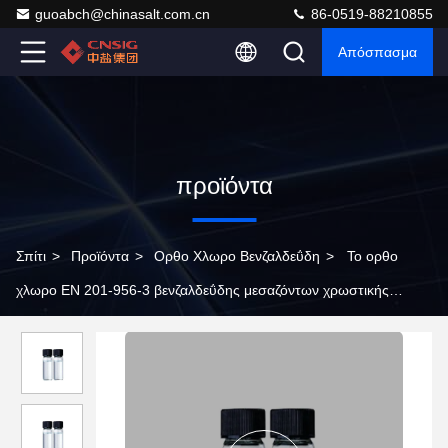
guoabch@chinasalt.com.cn
86-0519-88210855
Απόσπασμα
προϊόντα
Σπίτι
>
Προϊόντα
>
Ορθο Χλωρο Βενζαλδεΰδη
>
Το ορθο
χλωρο EN 201-956-3 βενζαλδεΰδης μεσαζόντων χρωστικής
ουσίας