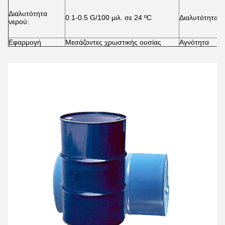
Τ
ο
Διαλυτότητα
0.1-0.5 G/100 μιλ. σε 24 ºC
Διαλυτότητα:
ο
νερού:
κ
δ
Εφαρμογή
Μεσάζοντες χρωστικής ουσίας
Αγνότητα
9