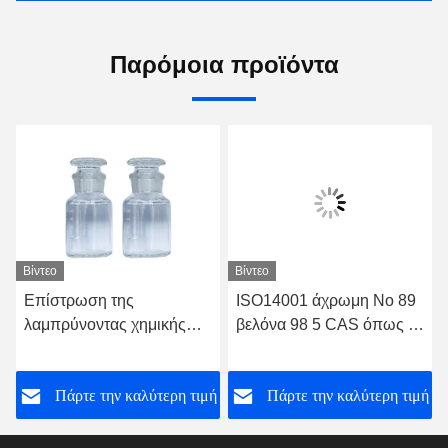
Παρόμοια προϊόντα
Βίντεο
Βίντεο
Επίστρωση της
ISO14001 άχρωμη Νο 89
λαμπρύνοντας χημικής
βελόνα 98 5 CAS όπως τα
ορθο χλωρο
κρύσταλλα
βενζαλδεΰδης ISO45001
ή
Πάρτε την καλύτερη τιμή
Πάρτε την καλύτερη τιμή