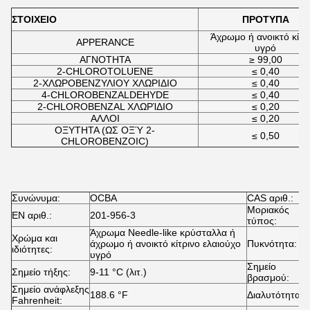
ΣΤΟΙΧΕΙΟ
ΠΡΟΤΥΠΑ
Άχρωμο ή ανοικτό κίτρ
APPERANCE
υγρό
ΑΓΝΟΤΗΤΑ
≥ 99,00
2-CHLOROTOLUENE
≤ 0,40
2-ΧΛΩΡΟΒΕΝΖΥΛΙΟΥ ΧΛΩΡΙΔΙΟ
≤ 0,40
4-CHLOROBENZALDEHYDE
≤ 0,40
2-CHLOROBENZAL ΧΛΩΡΊΔΙΟ
≤ 0,20
ΑΛΛΟΙ
≤ 0,20
ΟΞΥΤΗΤΑ (ΩΣ ΟΞΎ 2-
≤ 0,50
CHLOROBENZOIC)
Συνώνυμα:
OCBA
CAS αριθ.:
8
Μοριακός
EN αριθ.:
201-956-3
C
τύπος:
Άχρωμα Needle-like κρύσταλλα ή
Χρώμα και
άχρωμο ή ανοικτό κίτρινο ελαιούχο
Πυκνότητα:
1
ιδιότητες:
υγρό
Σημείο
Σημείο τήξης:
9-11 °C (λιτ.)
2
βρασμού:
Σημείο ανάφλεξης
188.6 °F
Διαλυτότητα:
1
Fahrenheit: