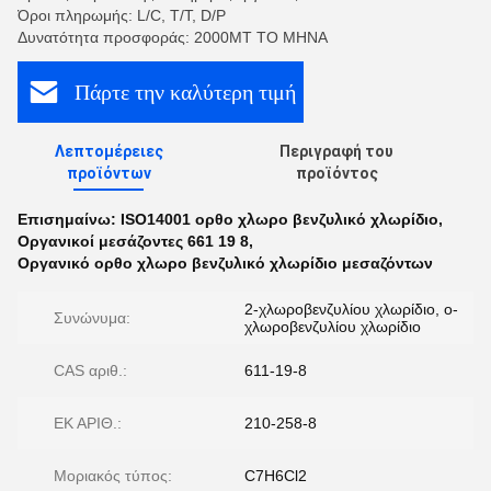
Όροι πληρωμής: L/C, T/T, D/P
Δυνατότητα προσφοράς: 2000MT ΤΟ ΜΗΝΑ
Πάρτε την καλύτερη τιμή
Λεπτομέρειες
Περιγραφή του
προϊόντων
προϊόντος
Επισημαίνω:
ISO14001 ορθο χλωρο βενζυλικό χλωρίδιο
,
Οργανικοί μεσάζοντες 661 19 8
,
Οργανικό ορθο χλωρο βενζυλικό χλωρίδιο μεσαζόντων
2-χλωροβενζυλίου χλωρίδιο, ο-
Συνώνυμα:
χλωροβενζυλίου χλωρίδιο
CAS αριθ.:
611-19-8
ΕΚ ΑΡΙΘ.:
210-258-8
Μοριακός τύπος:
C7H6Cl2