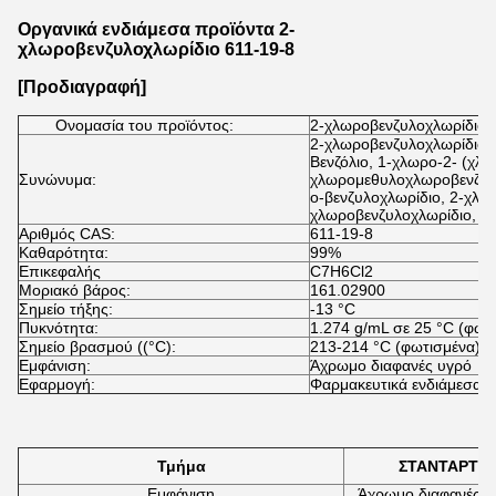
Οργανικά ενδιάμεσα προϊόντα 2-
χλωροβενζυλοχλωρίδιο 611-19-8
[Προδιαγραφή]
Ονομασία του προϊόντος:
2-χλωροβενζυλοχλωρίδιο
2-χλωροβενζυλοχλωρίδιο·
Βενζόλιο, 1-χλωρο-2- (χλω
Συνώνυμα:
χλωρομεθυλοχλωροβενζόλ
ο-βενζυλοχλωρίδιο, 2-χλω
χλωροβενζυλοχλωρίδιο,
Αριθμός CAS:
611-19-8
Καθαρότητα:
99%
Επικεφαλής
C7H6Cl2
Μοριακό βάρος:
161.02900
Σημείο τήξης:
-13 °C
Πυκνότητα:
1.274 g/mL σε 25 °C (φωτ
Σημείο βρασμού ((°C):
213-214 °C (φωτισμένα)
Εμφάνιση:
Άχρωμο διαφανές υγρό
Εφαρμογή:
Φαρμακευτικά ενδιάμεσα
Τμήμα
ΣΤΑΝΤΑΡΤ
Εμφάνιση
Άχρωμο διαφανές υ