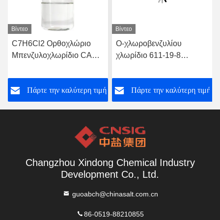
Βίντεο
Βίντεο
C7H6Cl2 Ορθοχλώριο
Ο-χλωροβενζυλίου
C
Μπενζυλοχλωρίδιο CAS
χλωρίδιο 611-19-8
Ο
αριθ. 611 19 8
φυτοφαρμάκων
ο
φαρμακείων
ή
Πάρτε την καλύτερη τιμή
Πάρτε την καλύτερη τιμή
Changzhou Xindong Chemical Industry
Development Co., Ltd.
guoabch@chinasalt.com.cn
86-0519-88210855