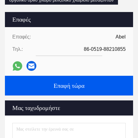
οργανικό ορθο χλωρο βενζυλικό χλωρίδιο μεσαζόντων
Επαφές
Επαφές:
Abel
Τηλ.:
86-0519-88210855
Επαφή τώρα
Μας ταχυδρομήστε