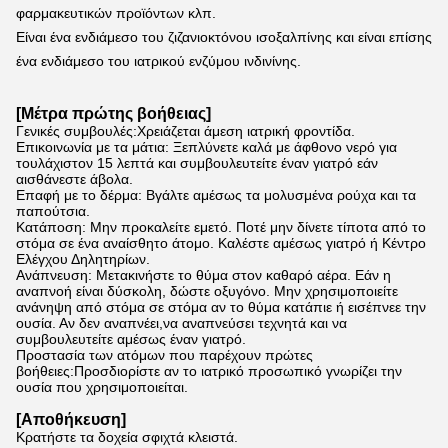
φαρμακευτικών προϊόντων κλπ.
Είναι ένα ενδιάμεσο του ζιζανιοκτόνου ισοξαλπίνης και είναι επίσης 
ένα ενδιάμεσο του ιατρικού ενζύμου ινδινίνης.
[
Μέτρα πρώτης βοήθειας
]
Γενικές συμβουλές:Χρειάζεται άμεση ιατρική φροντίδα.
Επικοινωνία με τα μάτια: Ξεπλύνετε καλά με άφθονο νερό για
τουλάχιστον 15 λεπτά και συμβουλευτείτε έναν γιατρό εάν
αισθάνεστε άβολα.
Επαφή με το δέρμα: Βγάλτε αμέσως τα μολυσμένα ρούχα και τα
παπούτσια.
Κατάποση: Μην προκαλείτε εμετό. Ποτέ μην δίνετε τίποτα από το
στόμα σε ένα αναίσθητο άτομο. Καλέστε αμέσως γιατρό ή Κέντρο
Ελέγχου Δηλητηρίων.
Ανάπνευση: Μετακινήστε το θύμα στον καθαρό αέρα. Εάν η
αναπνοή είναι δύσκολη, δώστε οξυγόνο. Μην χρησιμοποιείτε
ανάνηψη από στόμα σε στόμα αν το θύμα κατάπιε ή εισέπνεε την
ουσία. Αν δεν αναπνέει,να αναπνεύσει τεχνητά και να
συμβουλευτείτε αμέσως έναν γιατρό.
Προστασία των ατόμων που παρέχουν πρώτες
βοήθειες:Προσδιορίστε αν το ιατρικό προσωπικό γνωρίζει την
ουσία που χρησιμοποιείται.
[Αποθήκευση]
Κρατήστε τα δοχεία σφιχτά κλειστά.