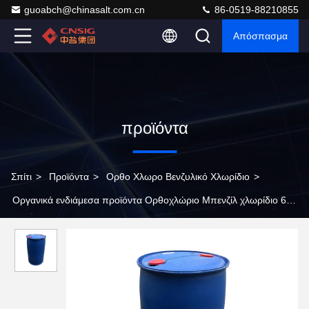
guoabch@chinasalt.com.cn
86-0519-88210855
Απόσπασμα
προϊόντα
Σπίτι
>
Προϊόντα
>
Ορθο Χλωρο Βενζυλικό Χλωρίδιο
>
Οργανικά ενδιάμεσα προϊόντα Ορθοχλώριο Μπενζίλ χλωρίδιο 611
19 8