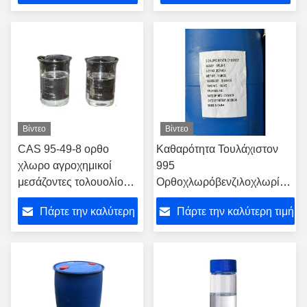
τιμή
τιμή
Βίντεο
Βίντεο
CAS 95-49-8 ορθο
Καθαρότητα Τουλάχιστον
χλωρο αγροχημικοί
995
μεσάζοντες τολουολίου
Ορθοχλωρόβενζιλοχλωρίδιο
C7H7Cl
αριθμός CAS 611198
Πάρτε την καλύτερη
Πάρτε την καλύτερη τιμή
Γραμμική φόρμουλα
ClC6H4CH2Cl Ειδικό
τιμή
χημικό αντιδραστήρα