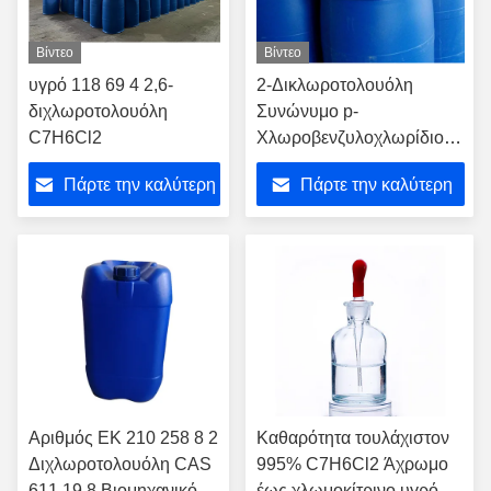
Βίντεο
Βίντεο
υγρό 118 69 4 2,6-
2-Δικλωροτολουόλη
διχλωροτολουόλη
Συνώνυμο p-
C7H6Cl2
Χλωροβενζυλοχλωρίδιο
CAS αριθμός 611-19-8
Πάρτε την καλύτερη
Πάρτε την καλύτερη
Βασικό ενδιάμεσο χημικό
για την παραγωγή
τιμή
τιμή
χρωστικών και γεωργικών
χημικών
Αριθμός ΕΚ 210 258 8 2
Καθαρότητα τουλάχιστον
Διχλωροτολουόλη CAS
995% C7H6Cl2 Άχρωμο
611 19 8 Βιομηχανικό
έως χλωμοκίτρινο υγρό