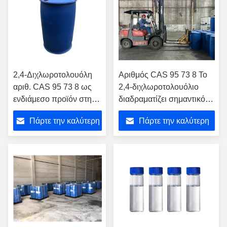
2,4-Διχλωροτολουόλη
Αριθμός CAS 95 73 8 Το
αριθ. CAS 95 73 8 ως
2,4-διχλωροτολουόλιο
ενδιάμεσο προϊόν στη
διαδραματίζει σημαντικό
φαρμακευτική
ρόλο στη χημική σύνθεση
Πάρτε την καλύτερη
Πάρτε την καλύτερη
παραγωγή για τη
σύνθεση διαφόρων
τιμή
τιμή
φαρμάκων