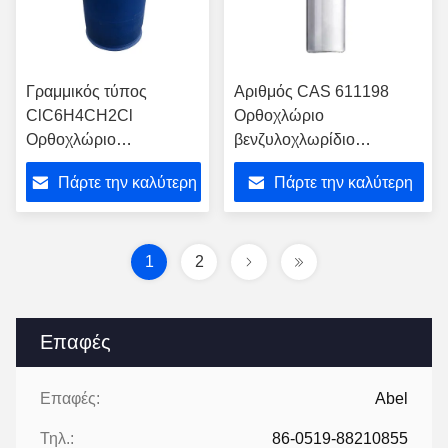
Γραμμικός τύπος
Αριθμός CAS 611198
ClC6H4CH2Cl
Ορθοχλώριο
Ορθοχλώριο
βενζυλοχλωρίδιο
Βενζιλοχλωρίδιο CAS
C7H5Cl2O Μοριακό
Πάρτε την καλύτερη
Πάρτε την καλύτερη
αριθμός 611198 ΕΚ
βάρος 16103 Gmol Ειδική
αριθμός 2102588
χημική ουσία για οργανική
τιμή
τιμή
Χλωριωμένη οργανική
σύνθεση
ένωση
1
2
Επαφές
Επαφές:
Abel
Τηλ.:
86-0519-88210855