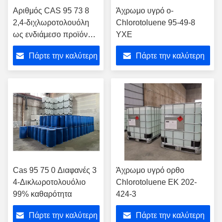
Αριθμός CAS 95 73 8
Άχρωμο υγρό ο-
2,4-διχλωροτολουόλη
Chlorotoluene 95-49-8
ως ενδιάμεσο προϊόν
ΥΧΕ
στην παραγωγή
Πάρτε την καλύτερη
Πάρτε την καλύτερη
πολυμερών
τιμή
τιμή
Cas 95 75 0 Διαφανές 3
Άχρωμο υγρό ορθο
4-Δικλωροτολουόλιο
Chlorotoluene ΕΚ 202-
99% καθαρότητα
424-3
Πάρτε την καλύτερη
Πάρτε την καλύτερη