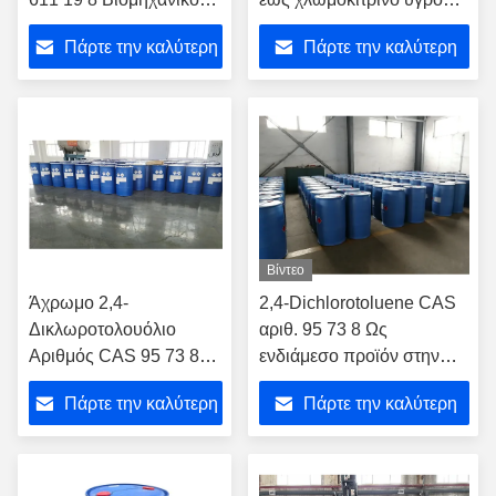
χημικό ενδιάμεσο για
πρώτη ύλη για τη χημική
Πάρτε την καλύτερη
Πάρτε την καλύτερη
οργανική σύνθεση και
παραγωγή και τη
εργαστήριο
βιομηχανία
τιμή
τιμή
Βίντεο
Άχρωμο 2,4-
2,4-Dichlorotoluene CAS
Δικλωροτολουόλιο
αριθ. 95 73 8 Ως
Αριθμός CAS 95 73 8
ενδιάμεσο προϊόν στην
ως ενδιάμεσο στην
παραγωγή χρωστικών και
Πάρτε την καλύτερη
Πάρτε την καλύτερη
σύνθεση ζιζανιοκτόνων
χρωστικών
τιμή
τιμή