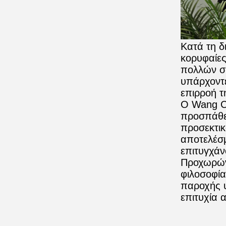
Κατά τη δ
κορυφαίες
πολλών σ
υπάρχοντε
επιρροή τη
Ο Wang Ch
προσπάθει
προσεκτικ
αποτελέσμ
επιτυγχάν
Προχωρώντ
φιλοσοφία
παροχής υ
επιτυχία 