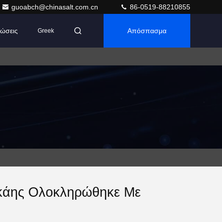
guoabch@chinasalt.com.cn
86-0519-88210855
ώσεις
Απόσπασμα
Greek
γκάης Ολοκληρώθηκε Με