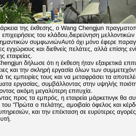
ιάρκεια της έκθεσης, ο Wang Chengjun πραγματοπ
 επιχειρήσεις του κλάδου,διερεύνηση μελλοντικών 
ημαντικών συμφωνιώνΑυτό όχι μόνο έφερε παραγγ
ς εγχώριους και διεθνείς πελάτες, αλλά επίσης ε
ς εταιρείας.
engjun δήλωσε ότι η έκθεση ήταν εξαιρετικά επιτ
ες και την σκληρή εργασία όλων των συμμετεχόν
ά τις εμπειρίες τους και να μεταφράσει τα αποτελ
ατα εργασίας, συμβάλλοντας στην υψηλής ποιότητ
οντας ακόμη μεγαλύτερη επιτυχία.
ας προς τα εμπρός, η εταιρεία μάρκετινγκ θα συνε
 του "Πρώτα ο πελάτης, αμοιβαίο όφελος και κέρ
πηρεσιών, και την επέκταση σε ευρύτερες αγορές, 
αυτή.