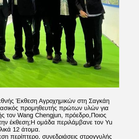
Διεθνής Έκθεση Αγροχημικών στη Σαγκάη
 βασικός προμηθευτής πρώτων υλών για
ής τον Wang Chengjun, πρόεδρο,Ποιος
την έκθεση;Η ομάδα περιλάμβανε τον Yu
ολικά 12 άτομα.
η περίπτερο, συνεδριάσεις στρογγυλής