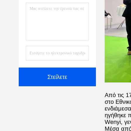
Στείλετε
Από τις 1
στο Εθνικ
ενδιάμεσα
ηγήθηκε π
Wenyi, γε
Μέσα από