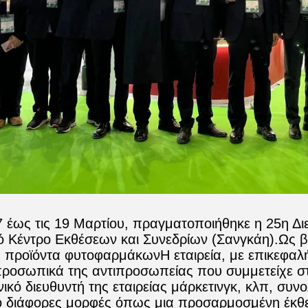
7 έως τις 19 Μαρτίου, πραγματοποιήθηκε η 25η 
ό Κέντρο Εκθέσεων και Συνεδρίων (Σανγκάη).Ως
 προϊόντα φυτοφαρμάκωνΗ εταιρεία, με επικεφαλ
ροσωπικά της αντιπροσωπείας που συμμετείχε σ
νικό διευθυντή της εταιρείας μάρκετινγκ, κλπ, συν
 διάφορες μορφές όπως μια προσαρμοσμένη έκθεσ