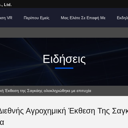
, Ltd.
ιση VR
Περίπου Εμείς
Μας Ελάτε Σε Επαφή Με
Εκδηλ
Ειδήσεις
μική Έκθεση της Σαγκάης ολοκληρώθηκε με επιτυχία
Διεθνής Αγροχημική Έκθεση Της Σα
ία