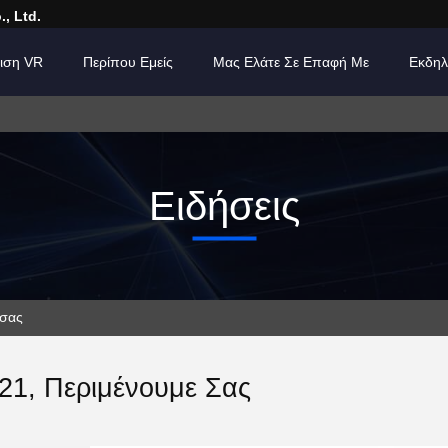
, Ltd.
ιση VR
Περίπου Εμείς
Μας Ελάτε Σε Επαφή Με
Εκδηλ
Ειδήσεις
 σας
1, Περιμένουμε Σας