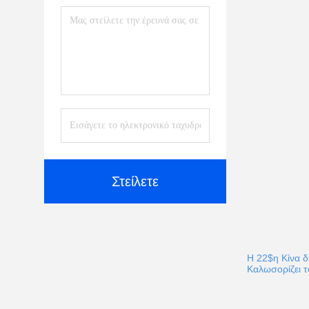
Στείλετε
Η 22$η Κίνα δ
Καλωσορίζει τ